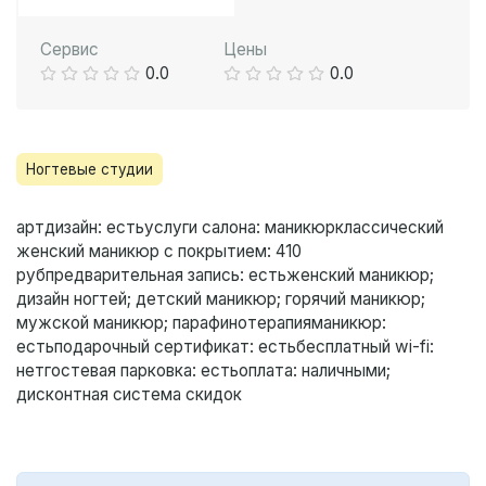
Сервис
Цены
0.0
0.0
Ногтевые студии
артдизайн
: есть
услуги салона
: маникюр
классический
женский маникюр с покрытием
: 410
руб
предварительная запись
: есть
женский маникюр;
дизайн ногтей; детский маникюр; горячий маникюр;
мужской маникюр; парафинотерапия
маникюр
:
есть
подарочный сертификат
: есть
бесплатный wi-fi
:
нет
гостевая парковка
: есть
оплата
: наличными;
дисконтная система скидок