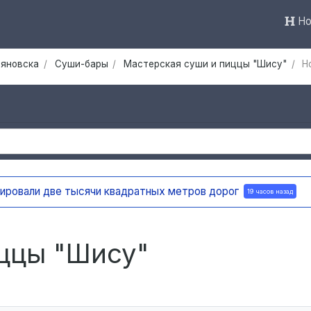
Но
ьяновска
Суши-бары
Мастерская суши и пиццы "Шису"
Н
В загородных лагерях Ульяновска детям рассказы
ццы "Шису"