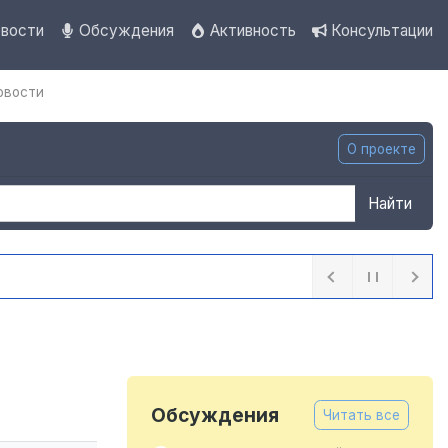
вости
Обсуждения
Активность
Консультации
овости
О проекте
Найти
вают о правилах пожарной безопасности
19 часов назад
Обсуждения
Читать все