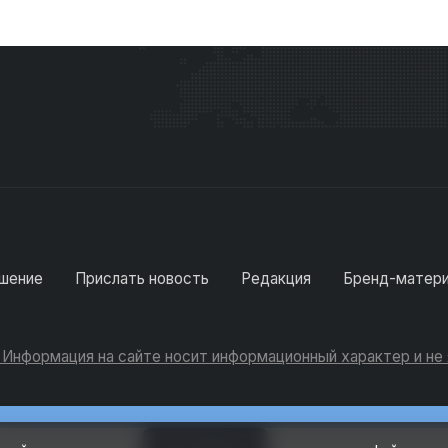
шение
Прислать новость
Редакция
Бренд-матер
. Информация на сайте носит информационный характер и н
Консультации
Добавить