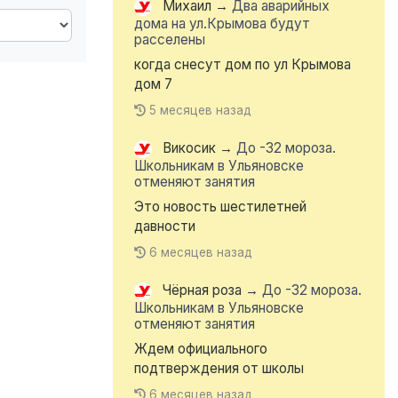
Михаил
→
Два аварийных
дома на ул.Крымова будут
расселены
когда снесут дом по ул Крымова
дом 7
5 месяцев назад
Викосик
→
До -32 мороза.
Школьникам в Ульяновске
отменяют занятия
Это новость шестилетней
давности
6 месяцев назад
Чёрная роза
→
До -32 мороза.
Школьникам в Ульяновске
отменяют занятия
Ждем официального
подтверждения от школы
6 месяцев назад