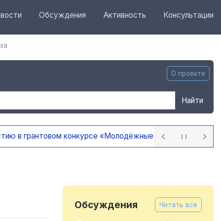
вости
Обсуждения
Активность
Консультации
ха
О проекте
Найти
 ПФО»
18 часов назад
Обсуждения
Читать все