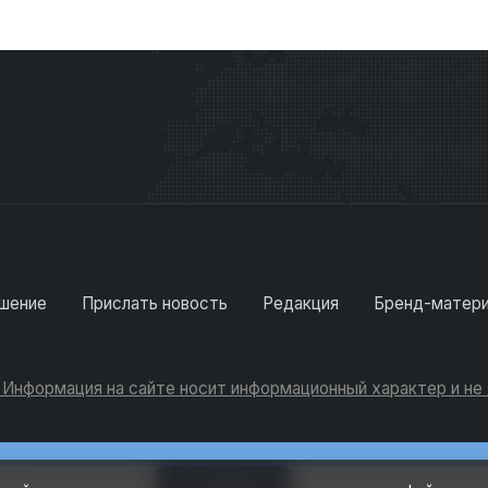
шение
Прислать новость
Редакция
Бренд-матер
. Информация на сайте носит информационный характер и н
Консультации
Добавить