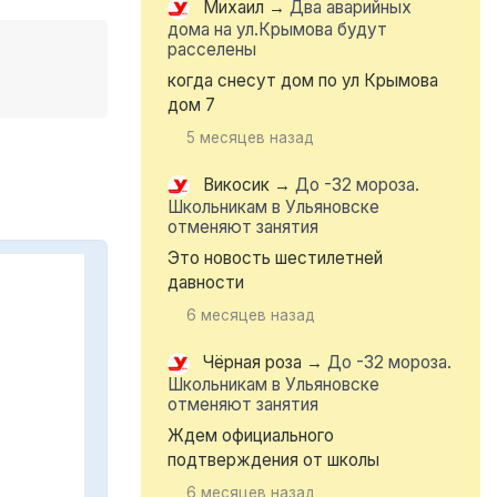
Михаил
→
Два аварийных
дома на ул.Крымова будут
расселены
когда снесут дом по ул Крымова
дом 7
5 месяцев назад
Викосик
→
До -32 мороза.
Школьникам в Ульяновске
отменяют занятия
Это новость шестилетней
давности
6 месяцев назад
Чёрная роза
→
До -32 мороза.
Школьникам в Ульяновске
отменяют занятия
Ждем официального
подтверждения от школы
6 месяцев назад