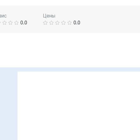
вис
Цены
0.0
0.0