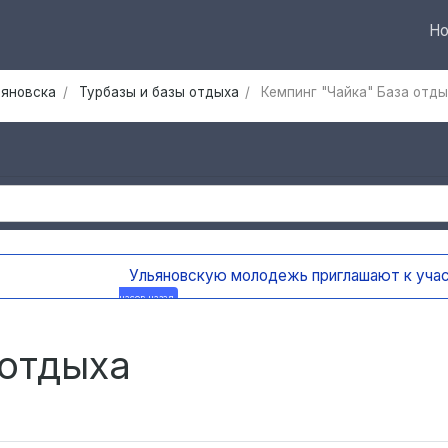
Но
ьяновска
Турбазы и базы отдыха
Кемпинг "Чайка" База отды
ают к участию в грантовом конкурсе «Молодёжные медиа
 отдыха