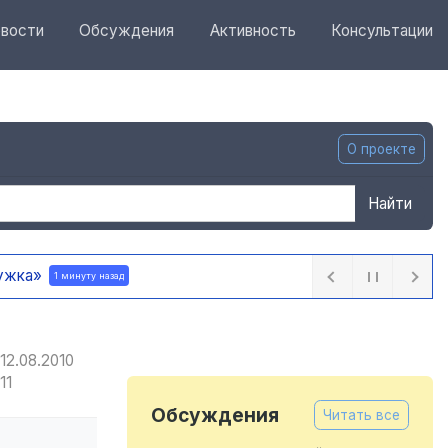
вости
Обсуждения
Активность
Консультации
О проекте
Найти
дужка»
1 минуту назад
12.08.2010
11
Обсуждения
Читать все