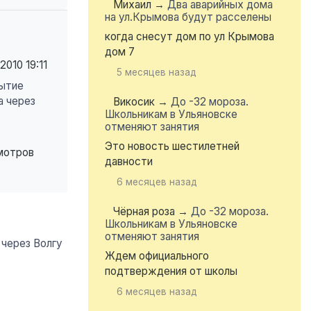
Михаил
→
Два аварийных дома
на ул.Крымова будут расселены
когда снесут дом по ул Крымова
дом 7
.2010
19:11
5 месяцев назад
ытие
а через
Викосик
→
До -32 мороза.
Школьникам в Ульяновске
у
отменяют занятия
Это новость шестилетней
мотров
давности
6 месяцев назад
Чёрная роза
→
До -32 мороза.
Школьникам в Ульяновске
отменяют занятия
Ждем официального
подтверждения от школы
6 месяцев назад