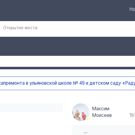
Но
Открытие моста
капремонта в ульяновской школе № 49 и детском саду «Ра
Максим
Моисеев
19:
—