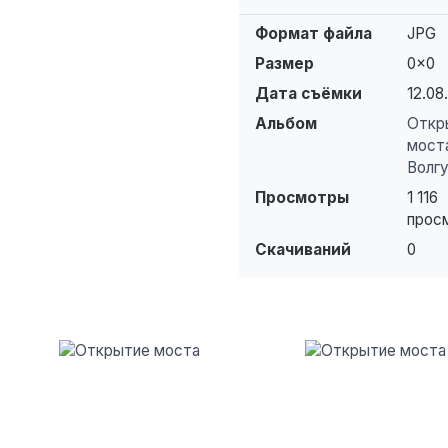
Формат файла
JPG
Размер
0×0
Дата съёмки
12.08
Альбом
Откр
мост
Волг
Просмотры
1 116
прос
Скачиваний
0