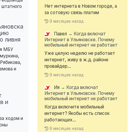
Нет интернета в Новом городе, а
 штатного
за сотовую связь платим
9 месяцев назад
яновска
цию
Павел
→
Когда включат
о ливня
Интернет в Ульяновске. Почему
мобильный интернет не работает
ля МБУ
Уже целую неделю не работает
муркина,
интернет, живу в ж.д. районе
 Рябикова,
провайдер...
емова и
9 месяцев назад
Ия
→
Когда включат
Интернет в Ульяновске. Почему
т
мобильный интернет не работает
в и
Когда включите мобильный
интернет? Якобы есть список
за ходом и
работающих...
роны
9 месяцев назад