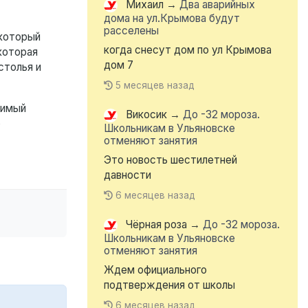
Михаил
→
Два аварийных
дома на ул.Крымова будут
расселены
 который
когда снесут дом по ул Крымова
которая
дом 7
столья и
5 месяцев назад
димый
Викосик
→
До -32 мороза.
о
Школьникам в Ульяновске
отменяют занятия
Это новость шестилетней
давности
6 месяцев назад
Чёрная роза
→
До -32 мороза.
Школьникам в Ульяновске
отменяют занятия
Ждем официального
подтверждения от школы
6 месяцев назад