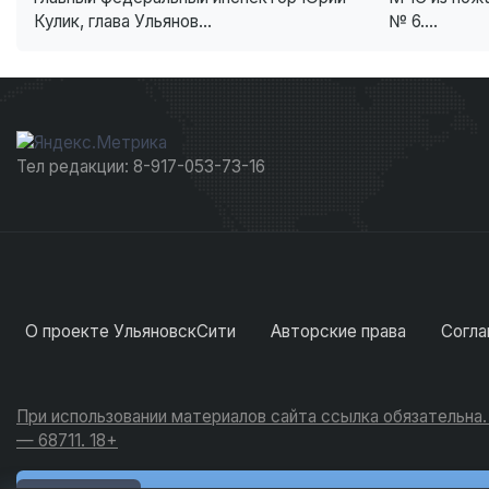
Кулик, глава Ульянов...
№ 6....
Тел редакции: 8-917-053-73-16
О проекте УльяновскСити
Авторские права
Согла
При использовании материалов сайта ссылка обязательна
— 68711. 18+