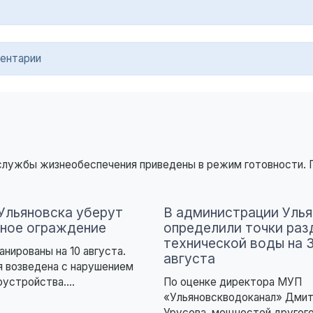
ентарии
 службы жизнеобеспечения приведены в режим готовности.
 Ульяновска уберут
В администрации Улья
ное ограждение
определили точки раз
технической воды на 
анированы на 10 августа.
августа
 возведена с нарушением
оустройства....
По оценке директора МУП
«Ульяновскводоканал» Дмит
Урусова, мощностей другог