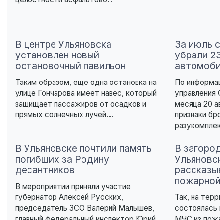
В центре Ульяновска
За июль с
установлен новый
убрали 2
остановочный павильон
автомоб
Таким образом, еще одна остановка на
По информа
улице Гончарова имеет навес, который
управления 
защищает пассажиров от осадков и
месяца 20 
прямых солнечных лучей....
признаки бр
разукомплек
В Ульяновске почтили память
В загоро
погибших за Родину
Ульяновс
десантников
рассказы
пожарной
В мероприятии приняли участие
губернатор Алексей Русских,
Так, на тер
председатель ЗСО Валерий Малышев,
состоялась 
главный федеральный инспектор Юрий
МЧС из пож