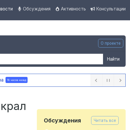
вости
Обсуждения
Активность
Консультации
О проекте
Найти
идео-аналитики
18 часов назад
украл
Обсуждения
Читать все