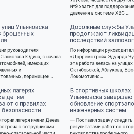
№9 хватит для поддержания
давления в системе ХВС ...
 улиц Ульяновска
Дорожные службы Уль
3 брошенных
продолжают ликвида
иля
последствий залповог
ции руководителя
По информации руководите
Станислава Юдина, с начала
«Дорремстрой» Эдуарда Чу
автомобилей, имеющих
эта работа велась на улицах
ошенных и
Октябрьской, Аблукова, Ефр
тованных, перемещен...
Локомотивно...
дных лагерях
В спортивных школах
ка детям
Ульяновска завершаю
вают о правилах
обновление спортзало
 безопасности
инженерных систем
ритории лагеря имени Деева
— Поставил задачу следить 
встреча с сотрудниками
результатами работ со сто
арно-спасательной части
руководства профильного