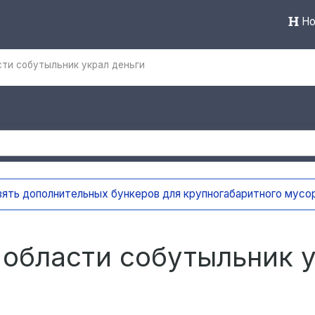
Но
сти собутыльник украл деньги
 контейнерных площадках Ульяновска внедряют систему в
 области собутыльник 