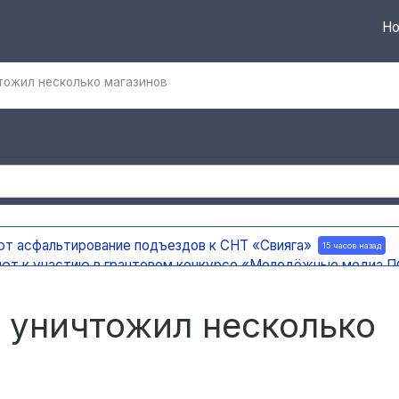
Но
тожил несколько магазинов
ют асфальтирование подъездов к СНТ «Свияга»
15 часов назад
ают к участию в грантовом конкурсе «Молодёжные медиа
ержку на создание отечественного ПЦР-анализатора
15 часов 
 погода
16 часов назад
 уничтожил несколько