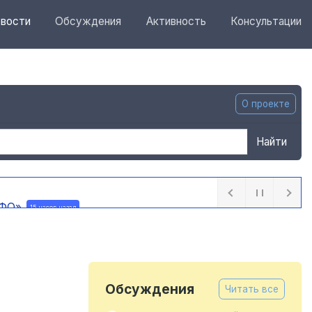
вости
Обсуждения
Активность
Консультации
О проекте
Найти
 ПФО»
15 часов назад
назад
Обсуждения
Читать все