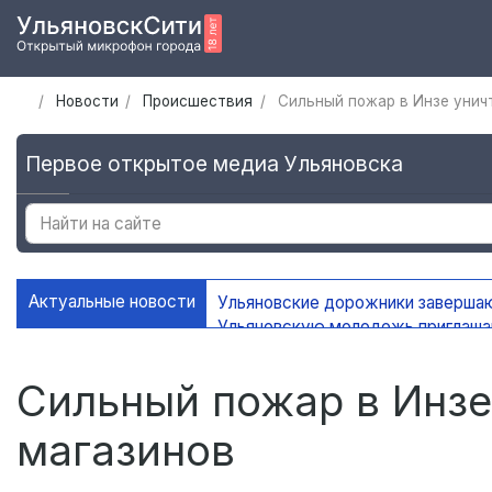
Новости
Происшествия
Сильный пожар в Инзе унич
Первое открытое медиа Ульяновска
Актуальные новости
Ульяновские дорожники заверша
Ульяновскую молодежь приглаш
УлГУ получил федеральную подд
В Ульяновске сохранится жаркая
Сильный пожар в Инзе
магазинов