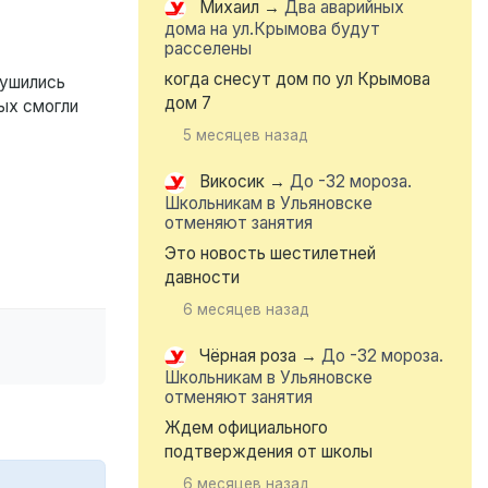
Михаил
→
Два аварийных
дома на ул.Крымова будут
расселены
когда снесут дом по ул Крымова
рушились
дом 7
ых смогли
5 месяцев назад
Викосик
→
До -32 мороза.
Школьникам в Ульяновске
отменяют занятия
Это новость шестилетней
давности
6 месяцев назад
Чёрная роза
→
До -32 мороза.
Школьникам в Ульяновске
отменяют занятия
Ждем официального
подтверждения от школы
6 месяцев назад