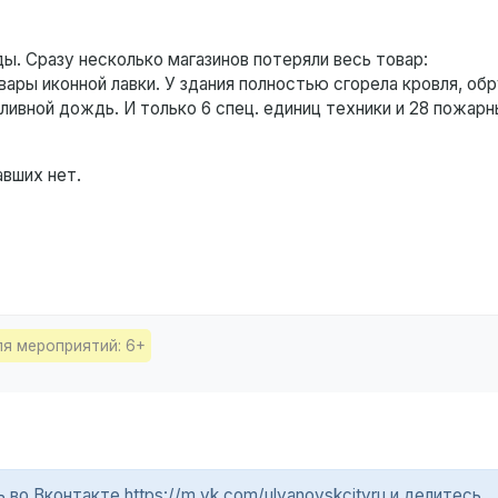
ы. Сразу несколько магазинов потеряли весь товар:
ары иконной лавки. У здания полностью сгорела кровля, об
ивной дождь. И только 6 спец. единиц техники и 28 пожарн
вших нет.
ля мероприятий: 6+
о Вконтакте https://m.vk.com/ulyanovskcityru и делитесь