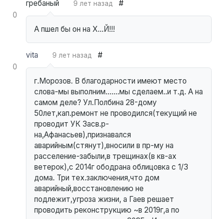
гребаный
#
9 лет назад
0
А пшел бы он на Х...Й!!!
vita
#
9 лет назад
0
г.Морозов. В благодарности имеют место
слова-мы выполним.......мы сделаем..и т.д. А на
самом деле? Ул.Полбина 28-дому
50лет,кап.ремонт не проводился(текущий не
проводит УК Засв.р-
на,Афанасьев),признавался
аварийным(стянут),вносили в пр-му на
расселение-забыли,в трещинах(в кв-ах
ветерок),с 2014г ободрана облицовка с 1/3
дома. Три тех.заключения,что дом
аварийный,восстановлению не
подлежит,угроза жизни, а Гаев решает
проводить реконструкцию ~в 2019г,а по