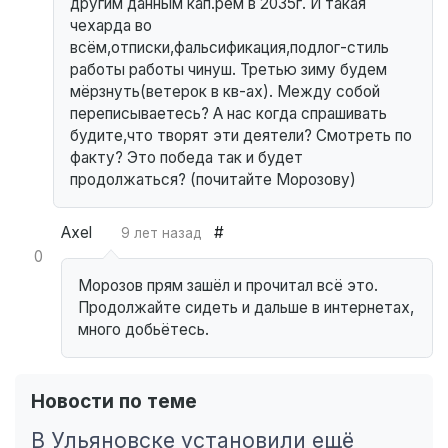
другим данным кап.рем в 2035г. И такая
чехарда во
всём,отписки,фальсификация,подлог-стиль
работы работы чинуш. Третью зиму будем
мёрзнуть(ветерок в кв-ах). Между собой
переписываетесь? А нас когда спрашивать
будите,что творят эти деятели? Смотреть по
факту? Это победа так и будет
продолжаться? (почитайте Морозову)
Axel
#
9 лет назад
0
Морозов прям зашёл и прочитал всё это.
Продолжайте сидеть и дальше в интернетах,
много добьётесь.
Новости по теме
В Ульяновске установили ещё