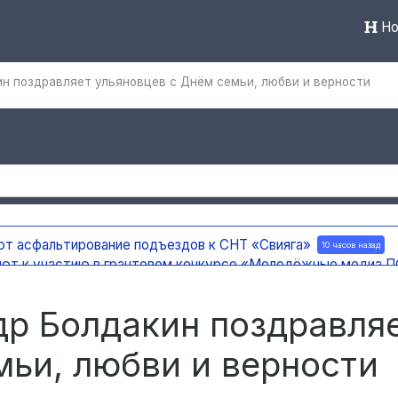
Но
ин поздравляет ульяновцев с Днём семьи, любви и верности
ют асфальтирование подъездов к СНТ «Свияга»
10 часов назад
ают к участию в грантовом конкурсе «Молодёжные медиа
ержку на создание отечественного ПЦР-анализатора
10 часов 
 погода
10 часов назад
др Болдакин поздравля
мьи, любви и верности