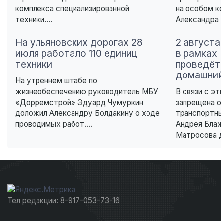
комплекса специализированной
на особом к
техники....
Александра 
На ульяновских дорогах 28
2 августа
июля работало 110 единиц
в рамках
техники
проведёт
домашний
На утреннем штабе по
жизнеобеспечению руководитель МБУ
В связи с эт
«Дорремстрой» Эдуард Чумуркин
запрещена о
доложил Александру Болдакину о ходе
транспортны
проводимых работ....
Андрея Бла
Матросова д
Тел редакции: 8-917-053-73-16