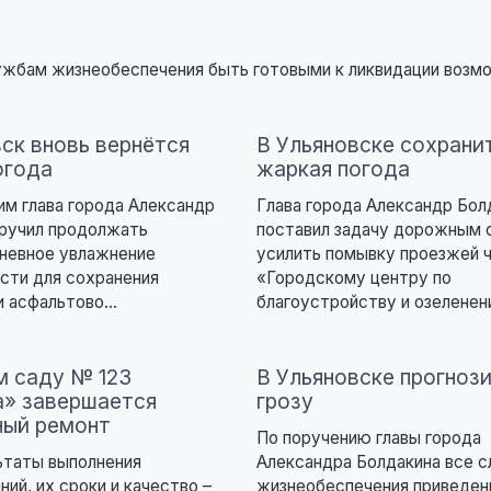
лужбам жизнеобеспечения быть готовыми к ликвидации воз
вск вновь вернётся
В Ульяновске сохрани
огода
жаркая погода
тим глава города Александр
Глава города Александр Бол
оручил продолжать
поставил задачу дорожным
дневное увлажнение
усилить помывку проезжей ч
сти для сохранения
«Городскому центру по
 асфальтово...
благоустройству и озеленени
м саду № 123
В Ульяновске прогноз
» завершается
грозу
ный ремонт
По поручению главы города
ьтаты выполнения
Александра Болдакина все 
ний, их сроки и качество –
жизнеобеспечения приведен