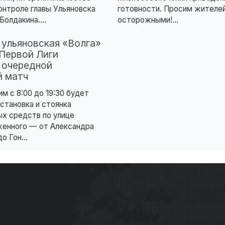
онтроле главы Ульяновска
готовности. Просим жителе
Болдакина....
осторожными!...
 ульяновская «Волга»
 Первой Лиги
 очередной
 матч
им с 8:00 до 19:30 будет
становка и стоянка
х средств по улице
женного — от Александра
о Гон...