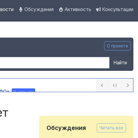
вости
Обсуждения
Активность
Консультации
О проекте
Найти
 ПФО»
10 часов назад
назад
ет
Обсуждения
Читать все