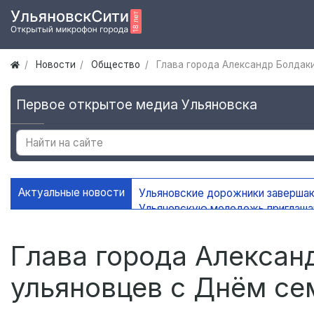
Новости
Общество
Глава города Александр Болдак
Первое открытое медиа Ульяновска
Актуальные новости
Ульяновские дорожники заверша
Ульяновскую молодежь приглаш
УлГУ получил федеральную подд
В Ульяновске сохранится жаркая
Глава города Алексан
ульяновцев с Днём се