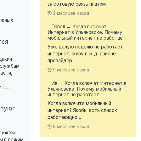
за сотовую связь платим
9 месяцев назад
можных
Павел
→
Когда включат
Интернет в Ульяновске. Почему
мобильный интернет не работает
тся
Уже целую неделю не работает
интернет, живу в ж.д. районе
дакин
провайдер...
 службам
9 месяцев назад
асти,
Ия
→
Когда включат Интернет в
ю...
Ульяновске. Почему мобильный
интернет не работает
Когда включите мобильный
ируют
интернет? Якобы есть список
работающих...
9 месяцев назад
службы
ы в режим