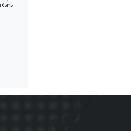
й быть