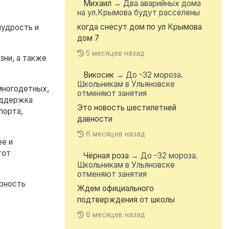
Михаил
→
Два аварийных дома
на ул.Крымова будут расселены
когда снесут дом по ул Крымова
мудрость и
дом 7
5 месяцев назад
зни, а также
Викосик
→
До -32 мороза.
Школьникам в Ульяновске
 многодетных,
отменяют занятия
оддержка
Это новость шестилетней
порта,
давности
6 месяцев назад
ее и
тот
Чёрная роза
→
До -32 мороза.
Школьникам в Ульяновске
отменяют занятия
ерность
Ждем официального
подтверждения от школы
6 месяцев назад