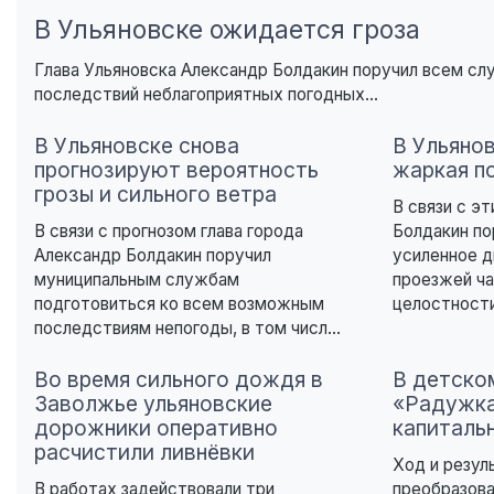
В Ульяновске ожидается гроза
Глава Ульяновска Александр Болдакин поручил всем с
последствий неблагоприятных погодных...
В Ульяновске снова
В Ульяно
прогнозируют вероятность
жаркая п
грозы и сильного ветра
В связи с э
В связи с прогнозом глава города
Болдакин п
Александр Болдакин поручил
усиленное 
муниципальным службам
проезжей ча
подготовиться ко всем возможным
целостности
последствиям непогоды, в том числ...
Во время сильного дождя в
В детско
Заволжье ульяновские
«Радужка
дорожники оперативно
капиталь
расчистили ливнёвки
Ход и резул
В работах задействовали три
преобразова