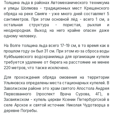
Толщина льда в районах Автомеханического техникума
и улицы Шолмова - традиционных мест Крещенского
обряда на реке Свияге - уже много дней составляет 5
сантиметров. При этом основной лёд - всего 1 см, а
остальная структура - пористая, рыхлая и
неоднородная. Выход на него крайне опасен даже
одному человеку.
На Волге толщина льда всего 17-19 см, в то время как в
прошлом году он был 31 см. При этом из-за сброса воды
Куйбышевского водохранилища для организации купели
требуется удаление от берега на расстояние не менее
220 метров, что также исключено.
Для прохождения обряда омовения на территории
Ульяновска определены места стационарных купелей. В
Заволжском районе это храм святого Апостола Андрея
Первозванного (проспект Врача Сурова, 4Г), в
Засвияжском - купель церкви Ксении Петербургской в
селе Арское и святой источник Николая Чудотворца в
деревне Погребы.