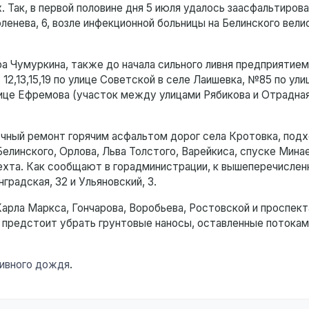
 Так, в первой половине дня 5 июля удалось заасфальтирова
енева, 6, возле инфекционной больницы на Белинского вели
Чумуркина, также до начала сильного ливня предприятием
2,13,15,19 по улице Советской в селе Лаишевка, №85 по ули
лице Ефремова (участок между улицами Рябикова и Отрадна
очный ремонт горячим асфальтом дорог села Кротовка, подх
линского, Орлова, Льва Толстого, Варейкиса, спуске Минае
нехта. Как сообщают в горадминистрации, к вышеперечисле
нградская, 32 и Ульяновский, 3.
Карла Маркса, Гончарова, Воробьева, Ростовской и проспек
а предстоит убрать грунтовые наносы, оставленные потока
ливного дождя
.