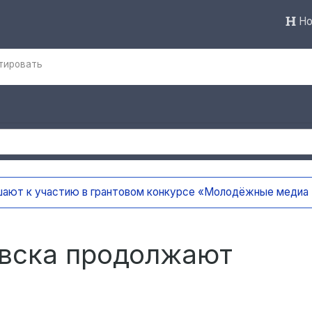
Но
тировать
ают к участию в грантовом конкурсе «Молодёжные медиа
овска продолжают