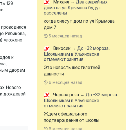
Михаил
→
Два аварийных
ть 129
дома на ул.Крымова будут
сь
расселены
когда снесут дом по ул Крымова
 проводился
дом 7
це Рябикова,
5 месяцев назад
я) уложено
Викосик
→
До -32 мороза.
Школьникам в Ульяновске
одов к
отменяют занятия
ва,
Это новость шестилетней
нным дворам
давности
6 месяцев назад
тах Нового
ми дождевой
Чёрная роза
→
До -32 мороза.
Школьникам в Ульяновске
отменяют занятия
Ждем официального
подтверждения от школы
6 месяцев назад