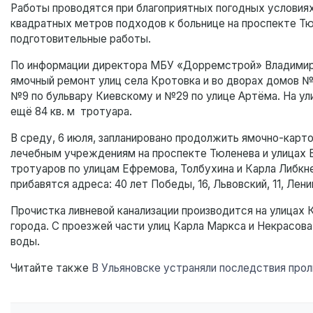
Работы проводятся при благоприятных погодных условиях.
квадратных метров подходов к больнице на проспекте Тюл
подготовительные работы.
По информации директора МБУ «Дорремстрой» Владимира 
ямочный ремонт улиц села Кротовка и во дворах домов № 1
№9 по бульвару Киевскому и №29 по улице Артёма. На у
ещё 84 кв. м тротуара.
В среду, 6 июля, запланировано продолжить ямочно-карт
лечебным учреждениям на проспекте Тюленева и улицах Бе
тротуаров по улицам Ефремова, Толбухина и Карла Либк
прибавятся адреса: 40 лет Победы, 16, Львовский, 11, Лени
Прочистка ливневой канализации производится на улицах 
города. С проезжей части улиц Карла Маркса и Некрасов
воды.
Читайте также
В Ульяновске устраняли последствия про