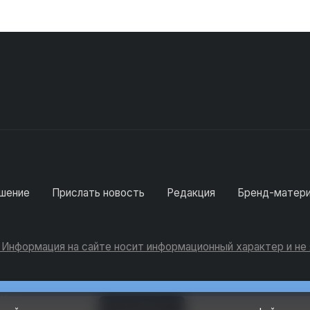
шение
Прислать новость
Редакция
Бренд-матер
. Информация на сайте носит информационный характер и н
Консультации
Добавить