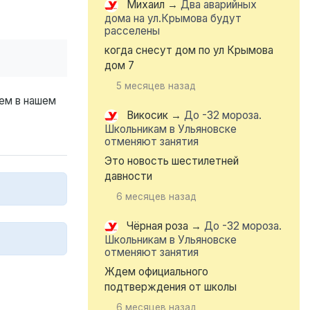
Михаил
→
Два аварийных
дома на ул.Крымова будут
расселены
когда снесут дом по ул Крымова
дом 7
5 месяцев назад
ем в нашем
Викосик
→
До -32 мороза.
Школьникам в Ульяновске
отменяют занятия
Это новость шестилетней
давности
6 месяцев назад
Чёрная роза
→
До -32 мороза.
Школьникам в Ульяновске
отменяют занятия
Ждем официального
подтверждения от школы
6 месяцев назад