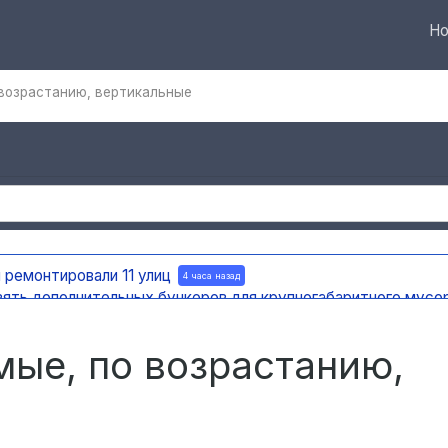
Но
возрастанию, вертикальные
 ремонтировали 11 улиц
4 часа назад
вять дополнительных бункеров для крупногабаритного мусо
яновска внедряют систему видео-аналитики
4 часа назад
мест раскопок
4 часа назад
ые, по возрастанию,