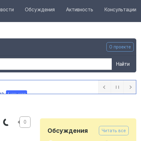
вости
Обсуждения
Активность
Консультации
О проекте
Найти
ра
4 часа назад
0
Обсуждения
Читать все