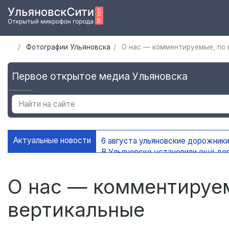
Фотографии Ульяновска
О нас — комментируемые, по 
Первое открытое медиа Ульяновска
Актуальные новости
6 августа ульяновские дорожники
В Ульяновске установили ещё де
На контейнерных площадках Уль
В Ульяновске благоустроено 45 
О нас — комментируем
вертикальные