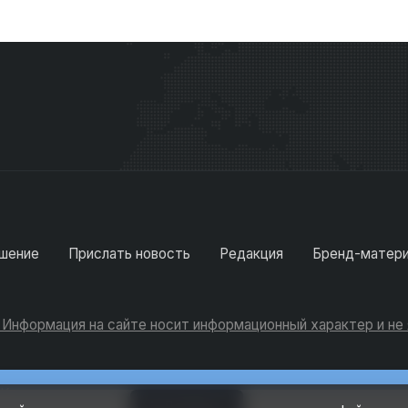
шение
Прислать новость
Редакция
Бренд-матер
. Информация на сайте носит информационный характер и н
Консультации
Добавить