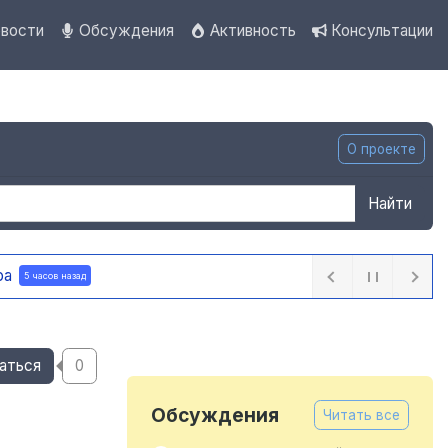
вости
Обсуждения
Активность
Консультации
О проекте
Найти
алитики
5 часов назад
аться
0
Обсуждения
Читать все