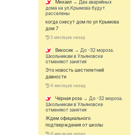
Михаил
→
Два аварийных
дома на ул.Крымова будут
расселены
когда снесут дом по ул Крымова
дом 7
5 месяцев назад
Викосик
→
До -32 мороза.
Школьникам в Ульяновске
отменяют занятия
Это новость шестилетней
давности
6 месяцев назад
Чёрная роза
→
До -32 мороза.
Школьникам в Ульяновске
отменяют занятия
Ждем официального
подтверждения от школы
6 месяцев назад