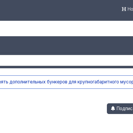
Но
нерных площадках Ульяновска внедряют систему видео-ан
Подпис