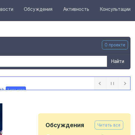
вости
Обсуждения
Активность
Консультации
О проекте
Найти
ра
3 часа назад
Обсуждения
Читать все