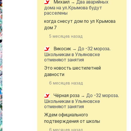
Михаил
→
Два аварийных
дома на ул.Крымова будут
расселены
когда снесут дом по ул Крымова
дом 7
5 месяцев назад
Викосик
→
До -32 мороза.
Школьникам в Ульяновске
отменяют занятия
Это новость шестилетней
давности
6 месяцев назад
Чёрная роза
→
До -32 мороза.
Школьникам в Ульяновске
отменяют занятия
Ждем официального
подтверждения от школы
6 месяцев назад