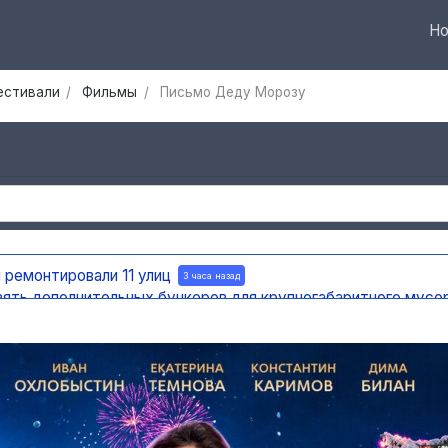
Но
фестивали
Фильмы
Письмо Деду Морозу
 ремонтировали 11 улиц
3 часа назад
вять дополнительных бункеров для крупногабаритного мусо
яновска внедряют систему видео-аналитики
3 часа назад
мест раскопок
3 часа назад