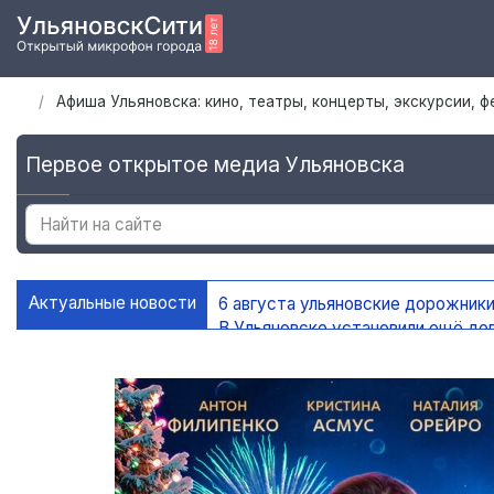
Афиша Ульяновска: кино, театры, концерты, экскурсии, 
Первое открытое медиа Ульяновска
Актуальные новости
6 августа ульяновские дорожники
В Ульяновске установили ещё де
На контейнерных площадках Уль
В Ульяновске благоустроено 45 