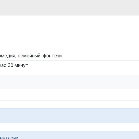
омедия, семейный, фэнтези
 час 30 минут
ентарии