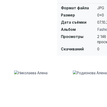
Формат файла
JPG
Размер
0×0
Дата съёмки
07.10.
Альбом
Fashi
Просмотры
2 146
прос
Скачиваний
0