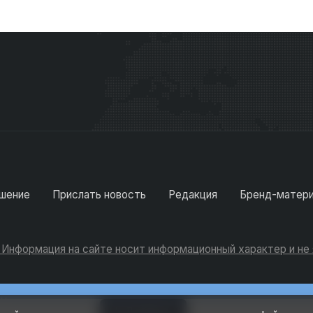
шение
Прислать новость
Редакция
Бренд-матер
. Информация на сайте носит информационный характер и н
Консультации
Добавить