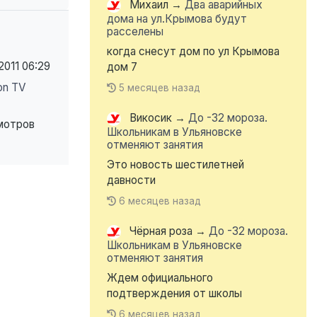
Михаил
→
Два аварийных
дома на ул.Крымова будут
расселены
когда снесут дом по ул Крымова
2011
06:29
дом 7
on TV
5 месяцев назад
Викосик
→
До -32 мороза.
мотров
Школьникам в Ульяновске
отменяют занятия
Это новость шестилетней
давности
6 месяцев назад
Чёрная роза
→
До -32 мороза.
Школьникам в Ульяновске
отменяют занятия
Ждем официального
подтверждения от школы
6 месяцев назад