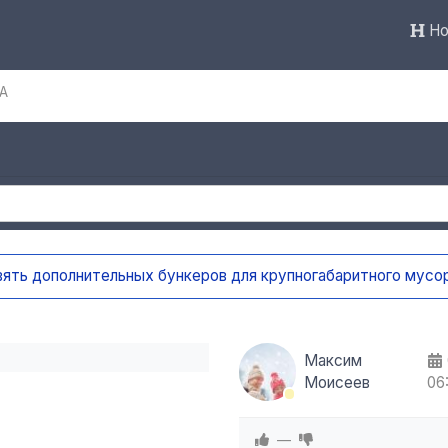
Но
А
вять дополнительных бункеров для крупногабаритного мусо
Максим
Моисеев
06
—