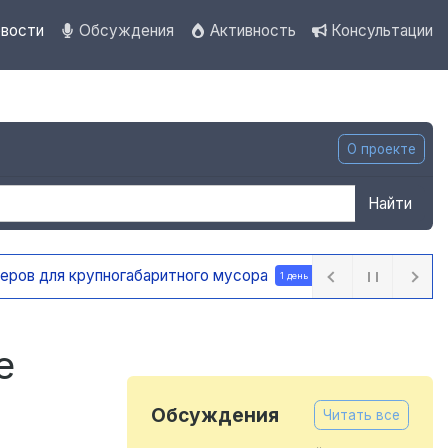
вости
Обсуждения
Активность
Консультации
О проекте
Найти
ра
1 день назад
е
Обсуждения
Читать все