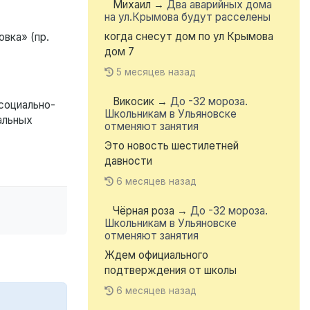
Михаил
→
Два аварийных дома
на ул.Крымова будут расселены
когда снесут дом по ул Крымова
вка» (пр.
дом 7
5 месяцев назад
Викосик
→
До -32 мороза.
социально-
Школьникам в Ульяновске
альных
отменяют занятия
Это новость шестилетней
давности
6 месяцев назад
Чёрная роза
→
До -32 мороза.
Школьникам в Ульяновске
отменяют занятия
Ждем официального
подтверждения от школы
6 месяцев назад