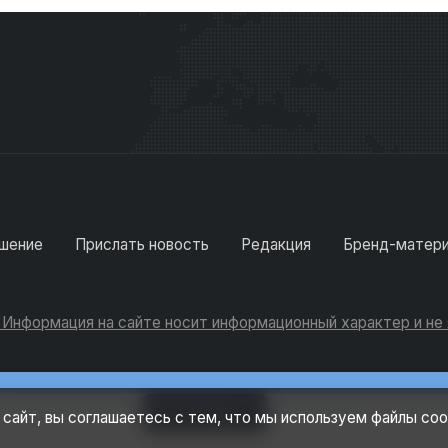
шение
Прислать новость
Редакция
Бренд-матер
. Информация на сайте носит информационный характер и н
Консультации
Добавить
 сайт, вы соглашаетесь с тем, что мы используем файлы coo