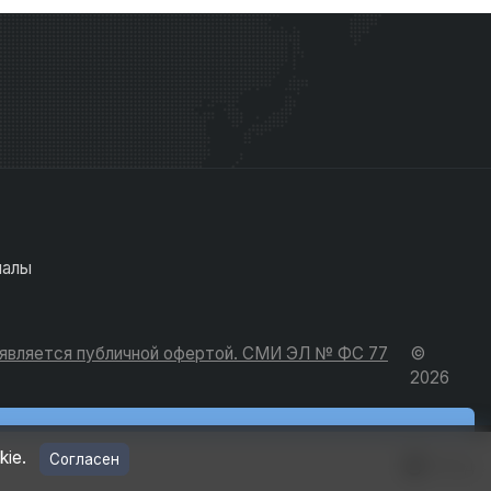
иалы
е является публичной офертой. СМИ ЭЛ № ФС 77
©
2026
kie.
Согласен
Вход