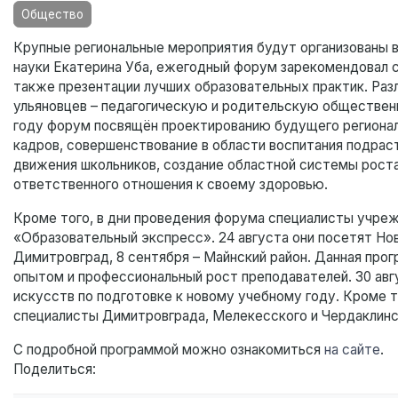
Общество
Крупные региональные мероприятия будут организованы в 
науки Екатерина Уба, ежегодный форум зарекомендовал с
также презентации лучших образовательных практик. Ра
ульяновцев – педагогическую и родительскую общественн
году форум посвящён проектированию будущего регионал
кадров, совершенствование в области воспитания подрас
движения школьников, создание областной системы роста
ответственного отношения к своему здоровью.
Кроме того, в дни проведения форума специалисты учре
«Образовательный экспресс». 24 августа они посетят Нов
Димитровград, 8 сентября – Майнский район. Данная про
опытом и профессиональный рост преподавателей. 30 ав
искусств по подготовке к новому учебному году. Кроме 
специалисты Димитровграда, Мелекесского и Чердаклинс
С подробной программой можно ознакомиться
на сайте
.
Поделиться: