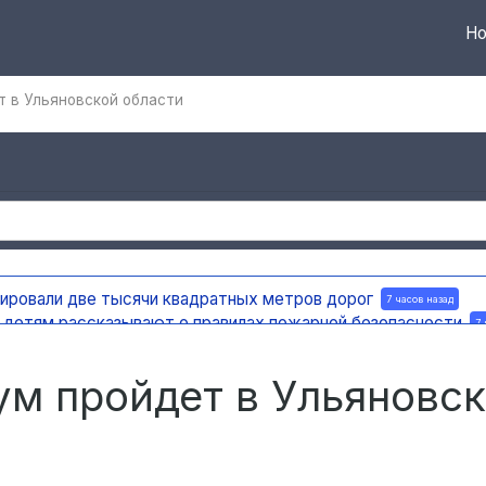
Но
 в Ульяновской области
тировали две тысячи квадратных метров дорог
7 часов назад
а детям рассказывают о правилах пожарной безопасности
7 
ную доску в честь поэта и декабриста Рылеева
7 часов назад
е по улице Ефремова
7 часов назад
м пройдет в Ульяновс