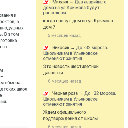
Михаил
→
Два аварийных
дома на ул.Крымова будут
расселены
ования и
когда снесут дом по ул Крымова
оектов, а
дом 7
авнодушных
ь. В этом
5 месяцев назад
дготовка
ого
Викосик
→
До -32 мороза.
Школьникам в Ульяновске
отменяют занятия
Это новость шестилетней
ем
давности
 –
6 месяцев назад
ём обмена
детских школ
Чёрная роза
→
До -32 мороза.
е
Школьникам в Ульяновске
ния.
отменяют занятия
Ждем официального
подтверждения от школы
6 месяцев назад