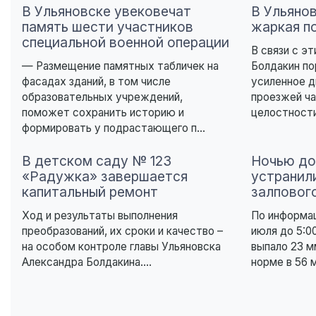
В Ульяновске увековечат
В Ульяно
память шести участников
жаркая п
специальной военной операции
В связи с э
— Размещение памятных табличек на
Болдакин п
фасадах зданий, в том числе
усиленное 
образовательных учреждений,
проезжей ча
поможет сохранить историю и
целостности
формировать у подрастающего п...
В детском саду № 123
Ночью до
«Радужка» завершается
устранил
капитальный ремонт
залповог
Ход и результаты выполнения
По информац
преобразований, их сроки и качество –
июля до 5:0
на особом контроле главы Ульяновска
выпало 23 м
Александра Болдакина....
норме в 56 м