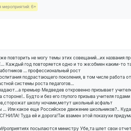
я мероприятий: 6+
аже повторить не могу темы этих совещаний...их названия п
 Каждый год повторяется одно и то же:обмен каким-то т
ботников ... профессиональный рост
воспитания подрастающего поколения, в том числе работа о
стной системы роста педагогов...
 падают...а премьер Медведев откровенно призывает учител
 стороне!.. Будто и без его глупого призыва учителя годами
ов,сторожат школу ночами,метут школьный асфальт
 ... Или какое еще Российское движение школьников?.. Куда
 СГНИЛА! Туда ей и дорога!Так взамен этой показухи придум
мУроприятиях посылаются министру Убе,та шлет свои отче