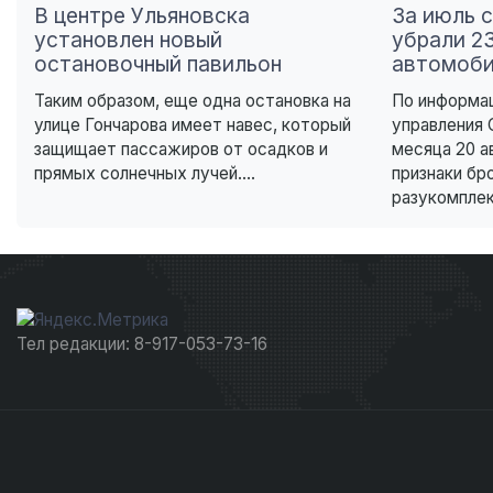
В центре Ульяновска
За июль с
установлен новый
убрали 2
остановочный павильон
автомоб
Таким образом, еще одна остановка на
По информа
улице Гончарова имеет навес, который
управления 
защищает пассажиров от осадков и
месяца 20 
прямых солнечных лучей....
признаки бр
разукомплек
Тел редакции: 8-917-053-73-16