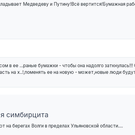
кладывает Медведеву и Путину!Всё вертится!Бумажная раб
м в ее ...раные бумажки - чтобы она надолго заткнулась!!!
ть на х..!,поменять ее на новую - может,новые люди буду
ия симбирцита
 на берегах Волги в пределах Ульяновской области....