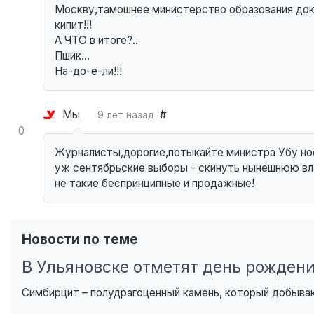
Москву,тамошнее министерство образования до
кипит!!!
А ЧТО в итоге?..
Пшик...
На-до-е-ли!!!
Мы
#
9 лет назад
0
Журналисты,дорогие,потыкайте министра Убу носо
уж сентябрьские выборы - скинуть нынешнюю влас
не такие беспринципные и продажные!
Новости по теме
В Ульяновске отметят день рожден
Симбирцит – полудрагоценный камень, который добывают