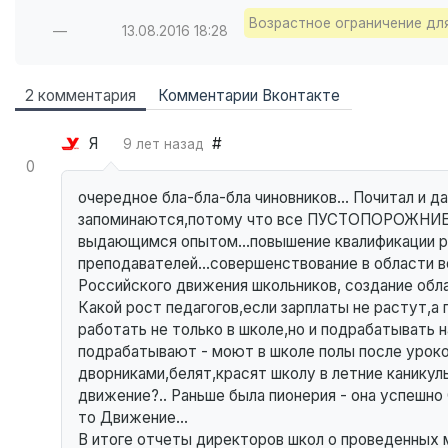
Возрастное ограничение дл
—
13.08.2016
18:28
2 комментария
Комментарии Вконтакте
Я
#
9 лет назад
0
очередное бла-бла-бла чиновников... Почитал и д
запоминаются,потому что все ПУСТОПОРОЖНИЕ...
выдающимся опытом...повышение квалификации ра
преподавателей...совершенствование в области 
Российского движения школьников, создание обла
Какой рост педагогов,если зарплаты не растут,а
работать не только в школе,но и подрабатывать на
подрабатывают - моют в школе полы после урок
дворниками,белят,красят школу в летние каникулы
движение?.. Раньше была пионерия - она успешно
то Движение...
В итоге отчеты директоров школ о проведенных 