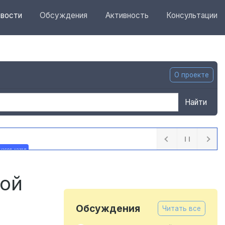
вости
Обсуждения
Активность
Консультации
О проекте
Найти
часов назад
кой
Обсуждения
Читать все