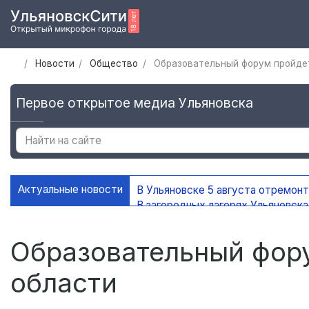
Новости
Общество
Образовательный форум пройдет
Первое открытое медиа Ульяновска
Актуальные новости
В Ульяновске 5 августа отремон
В загородных лагерях Ульяновск
В Ульяновске открыли мемориаль
В Ульяновске ограничат движени
Образовательный фору
области