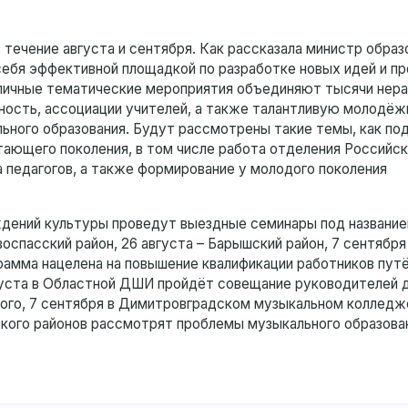
течение августа и сентября. Как рассказала министр образ
ебя эффективной площадкой по разработке новых идей и пр
зличные тематические мероприятия объединяют тысячи нер
ость, ассоциации учителей, а также талантливую молодёж
ьного образования. Будут рассмотрены такие темы, как по
тающего поколения, в том числе работа отделения Российск
 педагогов, а также формирование у молодого поколения
ждений культуры проведут выездные семинары под названи
оспасский район, 26 августа – Барышский район, 7 сентября
грамма нацелена на повышение квалификации работников пут
густа в Областной ДШИ пройдёт совещание руководителей 
того, 7 сентября в Димитровградском музыкальном колледж
кого районов рассмотрят проблемы музыкального образова