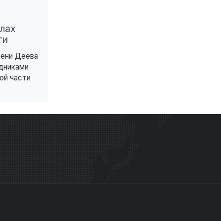
лах
ти
мени Деева
дниками
ой части