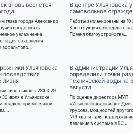
вск вновь вернётся
В центре Ульяновска 
огода
самовольное огражде
тим глава города Александр
Работы запланированы на 10 
оручил продолжать
Конструкция возведена с н
дневное увлажнение
Правил благоустройства....
сти для сохранения
 асфальтово...
рожники Ульяновска
В администрации Улья
и последствия
определили точки раз
о ливня
технической воды на 
августа
ии синоптиков с 23:00 29
0 30 июля в Ульяновске
По оценке директора МУП
м осадков при месячной
«Ульяновскводоканал» Дмит
м....
Урусова, мощностей другог
№9 хватит для поддержания
давления в системе ХВС ...