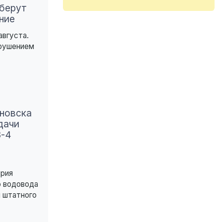
уберут
ние
августа.
арушением
новска
дачи
3-4
рия
о водовода
 штатного