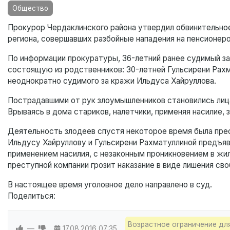
Общество
Прокурор Чердаклинского района утвердил обвинительно
региона, совершавших разбойные нападения на пенсионеро
По информации прокуратуры, 36-летний ранее судимый за
состоящую из родственников: 30-летней Гульсирени Рахма
неоднократно судимого за кражи Ильдуса Хайруллова.
Пострадавшими от рук злоумышленников становились лица
Врываясь в дома стариков, налетчики, применяя насилие,
Деятельность злодеев спустя некоторое время была прес
Ильдусу Хайруллову и Гульсирени Рахматуллиной предъявл
применением насилия, с незаконным проникновением в жил
преступной компании грозит наказание в виде лишения своб
В настоящее время уголовное дело направлено в суд.
Поделиться:
Возрастное ограничение дл
—
17.08.2016
07:35