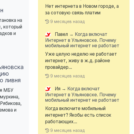
Нет интернета в Новом городе, а
н
за сотовую связь платим
тановка на
9 месяцев назад
с, который
адков и
Павел
→
Когда включат
Интернет в Ульяновске. Почему
мобильный интернет не работает
Уже целую неделю не работает
интернет, живу в ж.д. районе
яновска
провайдер...
цию
9 месяцев назад
о ливня
Ия
→
Когда включат
ля МБУ
Интернет в Ульяновске. Почему
муркина,
мобильный интернет не работает
 Рябикова,
Когда включите мобильный
емова и
интернет? Якобы есть список
работающих...
9 месяцев назад