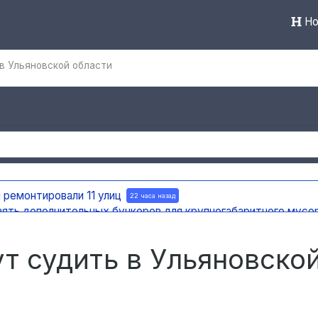
Но
в Ульяновской области
 ремонтировали 11 улиц
22 часа назад
вять дополнительных бункеров для крупногабаритного мусо
яновска внедряют систему видео-аналитики
22 часа назад
мест раскопок
22 часа назад
ут судить в Ульяновско