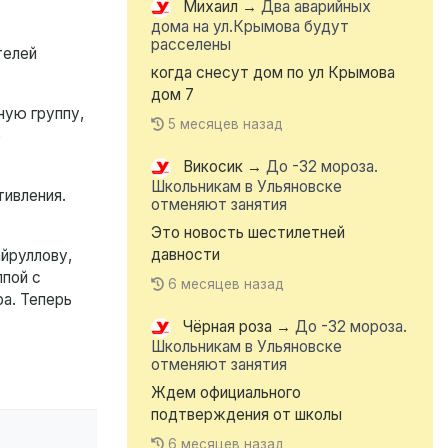
Михаил
→
Два аварийных
дома на ул.Крымова будут
расселены
телей
когда снесут дом по ул Крымова
дом 7
ную группу,
5 месяцев назад
е
Викосик
→
До -32 мороза.
Школьникам в Ульяновске
тивления.
отменяют занятия
Это новость шестилетней
давности
йруллову,
ппой с
6 месяцев назад
а. Теперь
Чёрная роза
→
До -32 мороза.
Школьникам в Ульяновске
отменяют занятия
Ждем официального
подтверждения от школы
6 месяцев назад