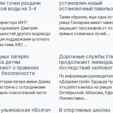
ли точки раздачи
установлен новый
кой воды на 3-4
остановочный павильо
Таким образом, еще одна ос
директора МУП
улице Гончарова имеет наве
водоканал» Дмитрия
защищает пассажиров от ос
щностей другого водовода
прямых солнечных лучей....
для поддержания штатного
системе ХВС ...
дных лагерях
Дорожные службы Уль
ка детям
продолжают ликвида
вают о правилах
последствий залповог
 безопасности
По информации руководите
ритории лагеря имени Деева
«Дорремстрой» Эдуарда Чу
встреча с сотрудниками
эта работа велась на улицах
арно-спасательной части
Октябрьской, Аблукова, Ефр
Локомотивно...
 ульяновская «Волга»
В спортивных школах