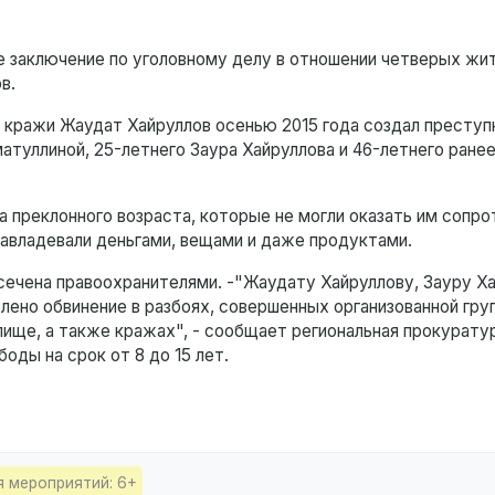
е заключение по уголовному делу в отношении четверых жи
в.
 кражи Жаудат Хайруллов осенью 2015 года создал преступ
туллиной, 25-летнего Заура Хайруллова и 46-летнего ране
 преклонного возраста, которые не могли оказать им сопро
 завладевали деньгами, вещами и даже продуктами.
ечена правоохранителями. -"Жаудату Хайруллову, Зауру Ха
ено обвинение в разбоях, совершенных организованной гру
ище, а также кражах", - сообщает региональная прокуратур
оды на срок от 8 до 15 лет.
я мероприятий: 6+