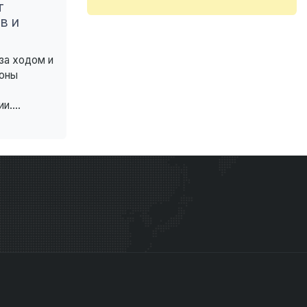
т
в и
за ходом и
роны
....