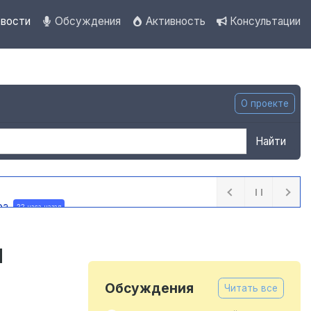
вости
Обсуждения
Активность
Консультации
О проекте
Найти
ра
22 часа назад
й
Обсуждения
Читать все