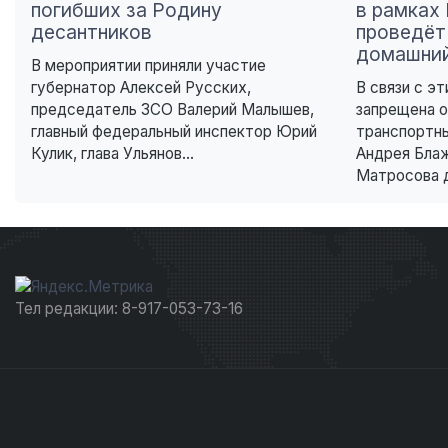
погибших за Родину
в рамках
десантников
проведёт
домашний
В мероприятии приняли участие
губернатор Алексей Русских,
В связи с эт
председатель ЗСО Валерий Малышев,
запрещена о
главный федеральный инспектор Юрий
транспортны
Кулик, глава Ульянов...
Андрея Бла
Матросова д
Тел редакции: 8-917-053-73-16