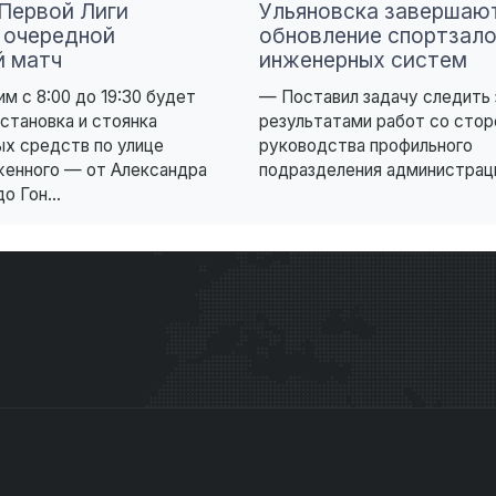
 Первой Лиги
Ульяновска завершаю
 очередной
обновление спортзало
 матч
инженерных систем
им с 8:00 до 19:30 будет
— Поставил задачу следить 
становка и стоянка
результатами работ со сто
х средств по улице
руководства профильного
женного — от Александра
подразделения администрации
о Гон...