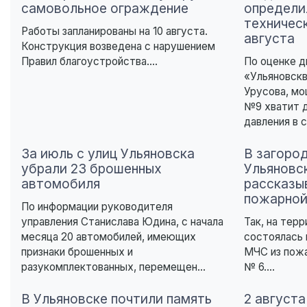
самовольное ограждение
определи
техничес
Работы запланированы на 10 августа.
августа
Конструкция возведена с нарушением
Правил благоустройства....
По оценке 
«Ульяновск
Урусова, мо
№9 хватит 
давления в 
За июль с улиц Ульяновска
В загоро
убрали 23 брошенных
Ульяновс
автомобиля
рассказы
пожарной
По информации руководителя
управления Станислава Юдина, с начала
Так, на тер
месяца 20 автомобилей, имеющих
состоялась 
признаки брошенных и
МЧС из пож
разукомплектованных, перемещен...
№ 6....
В Ульяновске почтили память
2 августа