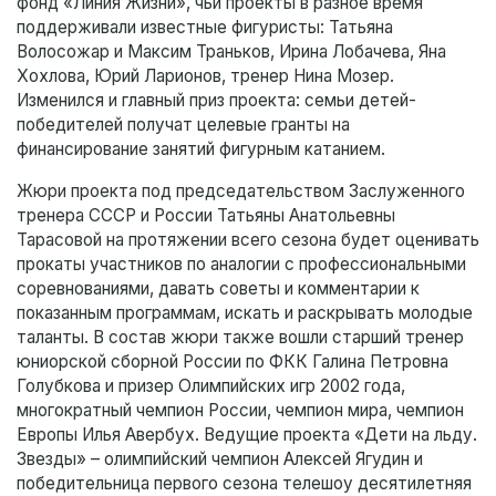
фонд «Линия Жизни», чьи проекты в разное время
поддерживали известные фигуристы: Татьяна
Волосожар и Максим Траньков, Ирина Лобачева, Яна
Хохлова, Юрий Ларионов, тренер Нина Мозер.
Изменился и главный приз проекта: семьи детей-
победителей получат целевые гранты на
финансирование занятий фигурным катанием.
Жюри проекта под председательством Заслуженного
тренера СССР и России Татьяны Анатольевны
Тарасовой на протяжении всего сезона будет оценивать
прокаты участников по аналогии с профессиональными
соревнованиями, давать советы и комментарии к
показанным программам, искать и раскрывать молодые
таланты. В состав жюри также вошли старший тренер
юниорской сборной России по ФКК Галина Петровна
Голубкова и призер Олимпийских игр 2002 года,
многократный чемпион России, чемпион мира, чемпион
Европы Илья Авербух. Ведущие проекта «Дети на льду.
Звезды» – олимпийский чемпион Алексей Ягудин и
победительница первого сезона телешоу десятилетняя