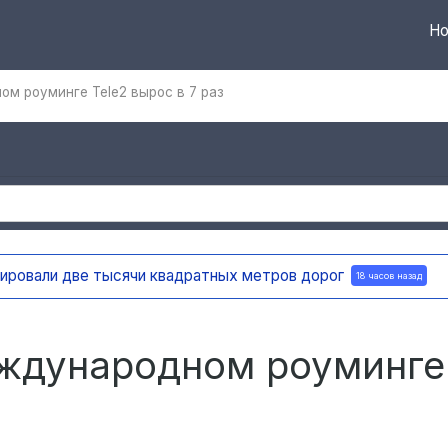
Но
м роуминге Tele2 вырос в 7 раз
тировали две тысячи квадратных метров дорог
18 часов назад
еждународном роуминге