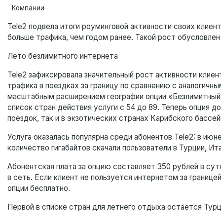
Компании
Tele2 подвела итоги роуминговой активности своих клиент
больше трафика, чем годом ранее. Такой рост обусловлен
Лето безлимитного интернета
Tele2 зафиксировала значительный рост активности кли
трафика в поездках за границу по сравнению с аналогичны
масштабным расширением географии опции «Безлимитный и
список стран действия услуги с 54 до 89. Теперь опция д
поездок, так и в экзотических странах Карибского бассей
Услуга оказалась популярна среди абонентов Tele2: в ию
количество гигабайтов скачали пользователи в Турции, Ита
Абонентская плата за опцию составляет 350 рублей в сут
в сеть. Если клиент не пользуется интернетом за границе
опции бесплатно.
Первой в списке стран для летнего отдыха остается Турц