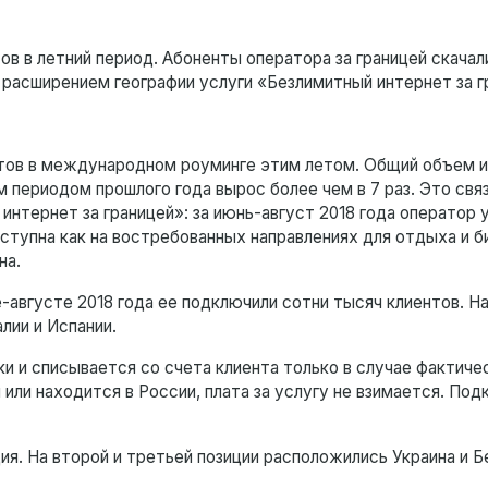
ов в летний период. Абоненты оператора за границей скачали
 расширением географии услуги «Безлимитный интернет за г
ентов в международном роуминге этим летом. Общий объем 
м периодом прошлого года вырос более чем в 7 раз. Это свя
нтернет за границей»: за июнь-август 2018 года оператор 
оступна как на востребованных направлениях для отдыха и б
на.
не-августе 2018 года ее подключили сотни тысяч клиентов. 
лии и Испании.
ки и списывается со счета клиента только в случае фактиче
й или находится в России, плата за услугу не взимается. По
ия. На второй и третьей позиции расположились Украина и Б