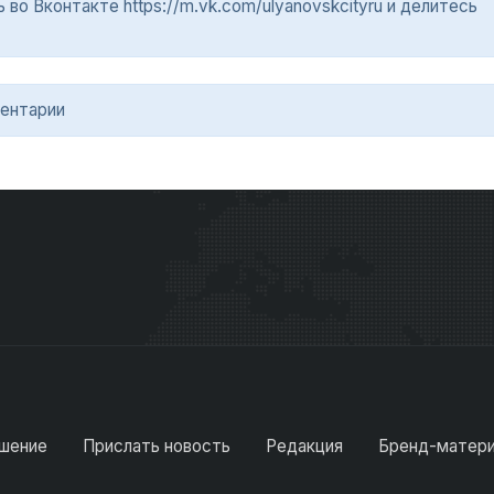
о Вконтакте https://m.vk.com/ulyanovskcityru и делитесь
ентарии
шение
Прислать новость
Редакция
Бренд-матер