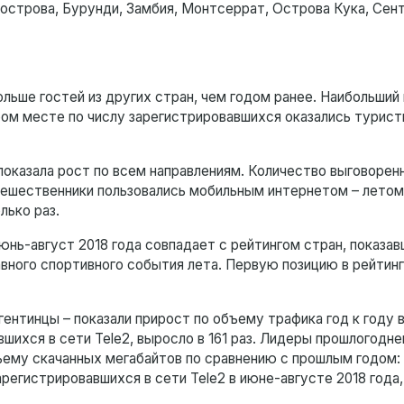
острова, Бурунди, Замбия, Монтсеррат, Острова Кука, Сен
ольше гостей из других стран, чем годом ранее. Наибольший
ром месте по числу зарегистрировавшихся оказались турист
показала рост по всем направлениям. Количество выговорен
утешественники пользовались мобильным интернетом – летом
лько раз.
юнь-август 2018 года совпадает с рейтингом стран, показа
вного спортивного события лета. Первую позицию в рейтин
нтинцы – показали прирост по объему трафика год к году в 
шихся в сети Tele2, выросло в 161 раз. Лидеры прошлогодне
ему скачанных мегабайтов по сравнению с прошлым годом: в
регистрировавшихся в сети Tele2 в июне-августе 2018 года,