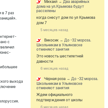
Михаил
→
Два аварийных
дома на ул.Крымова будут
расселены
 в 7 раз
когда снесут дом по ул Крымова
раницей».
дом 7
5 месяцев назад
интернет-
Викосик
→
До -32 мороза.
зано с
Школьникам в Ульяновске
увеличил
отменяют занятия
изнес-
Это новость шестилетней
давности
Наибольшее
6 месяцев назад
Чёрная роза
→
До -32 мороза.
ского выхода
Школьникам в Ульяновске
дключение
отменяют занятия
Ждем официального
подтверждения от школы
елоруссия.
6 месяцев назад