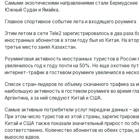
Самыми экзотическими направлениями стали Бермудские 
Южный Судан и Ямайка.
Главное спортивное событие лета и входящего роуминга
Этим летом в сети Tele2 зарегистрировалось в два раза б
иностранных абонентов в этом году был из Китая. На вто
третье место занял Казахстан.
Роуминговая активность иностранных туристов в России 
увеличилось год к году почти на 50%. Но еще охотнее п
интернет-трафик в гостевом роуминге увеличился в неско
Список стран-лидеров по объему скачанного трафика за и
наибольшую активность в гостевом роуминге во время гла
Аргентина, а за ней следуют Китай и США.
Самые активные потребители услуг передачи данных – арге
При этом число туристов из этой страны, зарегистрировав
Китай и США также показали значительный прирост по объ
соответственно. Количество абонентов из обеих стран, за
выросло вдвое.