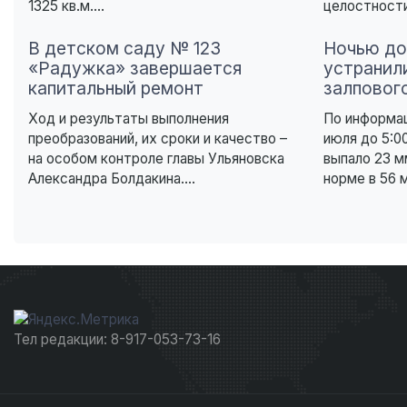
1325 кв.м....
целостности
В детском саду № 123
Ночью до
«Радужка» завершается
устранил
капитальный ремонт
залповог
Ход и результаты выполнения
По информац
преобразований, их сроки и качество –
июля до 5:0
на особом контроле главы Ульяновска
выпало 23 м
Александра Болдакина....
норме в 56 м
Тел редакции: 8-917-053-73-16