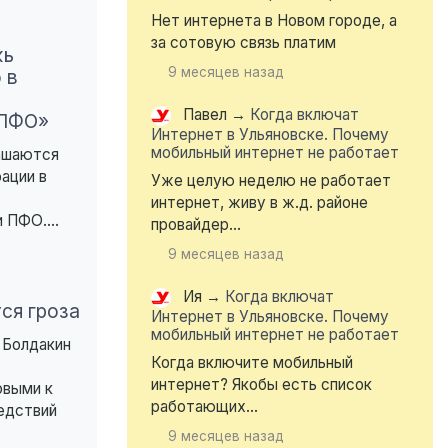
Нет интернета в Новом городе, а
за сотовую связь платим
жь
9 месяцев назад
 в
Павел
→
Когда включат
 ПФО»
Интернет в Ульяновске. Почему
мобильный интернет не работает
лашаются
ации в
Уже целую неделю не работает
интернет, живу в ж.д. районе
 ПФО....
провайдер...
9 месяцев назад
Ия
→
Когда включат
ся гроза
Интернет в Ульяновске. Почему
мобильный интернет не работает
 Болдакин
Когда включите мобильный
интернет? Якобы есть список
овыми к
работающих...
едствий
9 месяцев назад