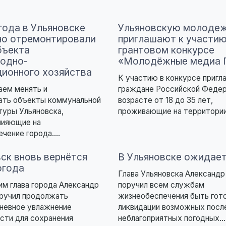
года в Ульяновске
Ульяновскую молоде
но отремонтировали
приглашают к участию
бъекта
грантовом конкурсе
одно-
«Молодёжные медиа
ционного хозяйства
К участию в конкурсе приг
ем менять и
граждане Российской Федер
ать объекты коммунальной
возрасте от 18 до 35 лет,
туры Ульяновска,
проживающие на территории
лияющие на
чение города....
вск вновь вернётся
В Ульяновске ожидает
огода
Глава Ульяновска Александр
тим глава города Александр
поручил всем службам
оручил продолжать
жизнеобеспечения быть гот
дневное увлажнение
ликвидации возможных посл
сти для сохранения
неблагоприятных погодных...