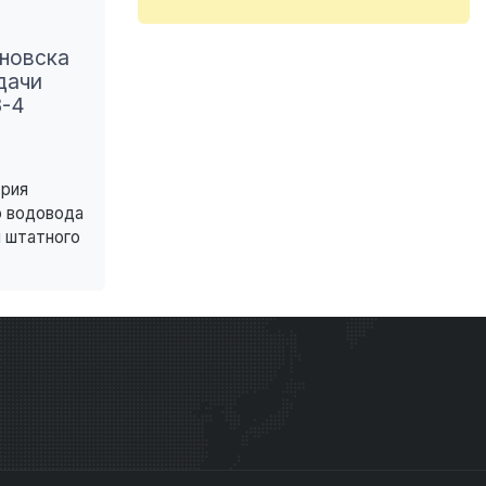
новска
дачи
3-4
рия
о водовода
 штатного