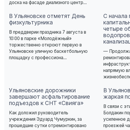
доска на фасаде диализного центр...
В Ульяновске отметят День
С начала 
физкультурника
капиталь
четыре о
В преддверии праздника 7 августа в
водопров
10:00 в парке «Молодёжный»
канализа
торжественно откроют первую в
Ульяновске уличную баскетбольную
— Продолжа
площадку с профессиона...
ремонтиров
инфраструк
напрямую в
жизнеобеспе
Ульяновские дорожники
В Ульяно
завершают асфальтирование
жаркая п
подъездов к СНТ «Свияга»
В связи с э
Как доложил руководитель
Болдакин п
учреждения Эдуард Чумуркин, за
усиленное 
прошедшие сутки отремонтировано
проезжей ча