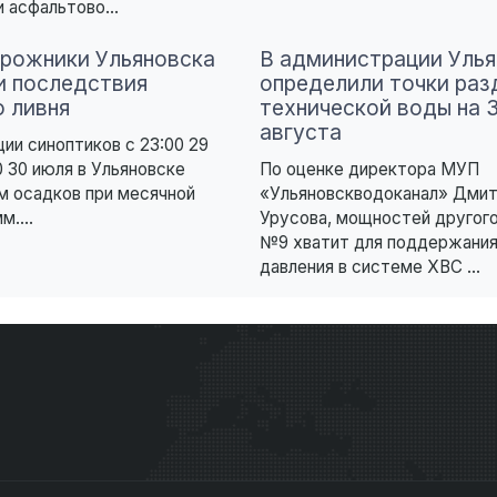
 асфальтово...
рожники Ульяновска
В администрации Улья
и последствия
определили точки раз
о ливня
технической воды на 
августа
ии синоптиков с 23:00 29
0 30 июля в Ульяновске
По оценке директора МУП
м осадков при месячной
«Ульяновскводоканал» Дмит
м....
Урусова, мощностей другог
№9 хватит для поддержания
давления в системе ХВС ...