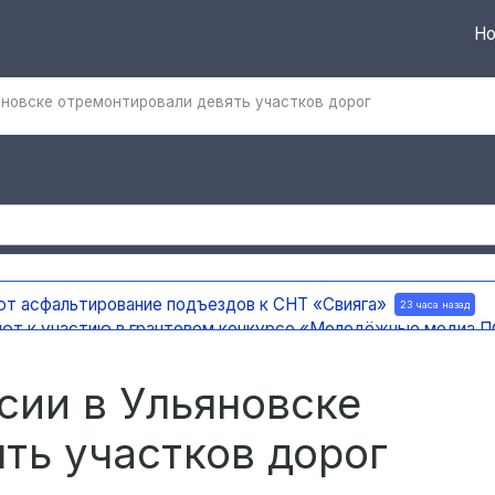
Но
яновске отремонтировали девять участков дорог
ют асфальтирование подъездов к СНТ «Свияга»
23 часа назад
ают к участию в грантовом конкурсе «Молодёжные медиа
ержку на создание отечественного ПЦР-анализатора
23 часа 
 погода
23 часа назад
сии в Ульяновске
ть участков дорог