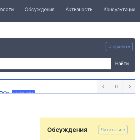
вости
Обсуждения
Активность
Консультации
О проекте
Найти
 ПФО»
23 часа назад
назад
Обсуждения
Читать все