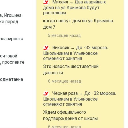
Михаил
→
Два аварийных
дома на ул.Крымова будут
расселены
, Игошина,
когда снесут дом по ул Крымова
ке перед
дом 7
5 месяцев назад
 планировка
Викосик
→
До -32 мороза.
Школьникам в Ульяновске
Почтовой
отменяют занятия
, проспекте
Это новость шестилетней
давности
 подметание
6 месяцев назад
Чёрная роза
→
До -32 мороза.
Школьникам в Ульяновске
отменяют занятия
Ждем официального
подтверждения от школы
6 месяцев назад