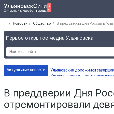
Новости
Общество
В преддверии Дня России в Уль
Первое открытое медиа Ульяновска
Актуальные новости
Ульяновские дорожники заверша
Ульяновскую молодежь приглаш
УлГУ получил федеральную подд
В Ульяновске сохранится жаркая
В преддверии Дня Рос
отремонтировали девя