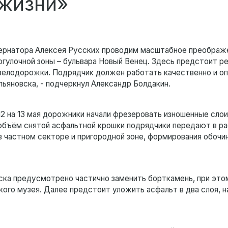
 жизни»
убернатора Алексея Русских проводим масштабное преображ
рогулочной зоны – бульвара Новый Венец. Здесь предстоит р
велодорожки. Подрядчик должен работать качественно и оп
ьяновска, - подчеркнул Александр Болдакин.
12 на 13 мая дорожники начали фрезеровать изношенные слои
 объём снятой асфальтной крошки подрядчики передают в р
 в частном секторе и пригородной зоне, формирования обочин
ска предусмотрено частично заменить борткамень, при это
го музея. Далее предстоит уложить асфальт в два слоя, н