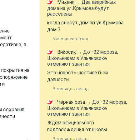
Михаил
→
Два аварийных
дома на ул.Крымова будут
расселены
когда снесут дом по ул Крымова
дом 7
ение
емонт
5 месяцев назад
еративно, в
Викосик
→
До -32 мороза.
Школьникам в Ульяновске
отменяют занятия
 покрытия на
Это новость шестилетней
аспоряжение
давности
 и
6 месяцев назад
Чёрная роза
→
До -32 мороза.
Школьникам в Ульяновске
м сохранив
отменяют занятия
анести
Ждем официального
подтверждения от школы
6 месяцев назад