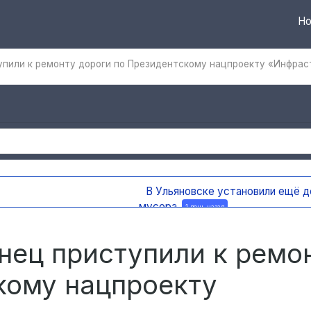
Но
упили к ремонту дороги по Президентскому нацпроекту «Инфрас
вять дополнительных бункеров для крупногабаритного мусо
нец приступили к ремо
кому нацпроекту