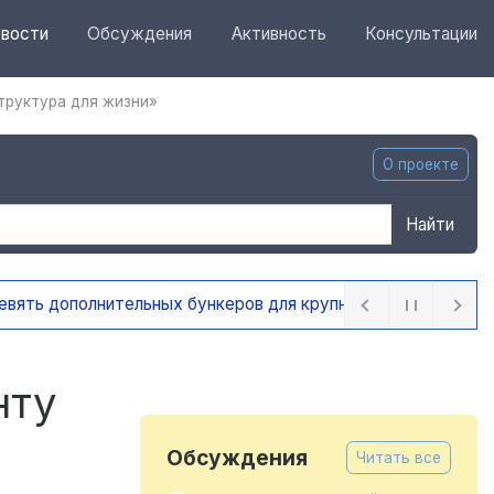
вости
Обсуждения
Активность
Консультации
труктура для жизни»
О проекте
Найти
ра
1 день назад
нту
Обсуждения
Читать все