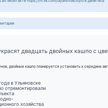
о Вконтакте https://m.vk.com/ulyanovskcityru и делитесь
ентарии
украсят двадцать двойных кашпо с цв
ов, двойные кашпо планируется установить к середине авг
года в Ульяновске
но отремонтировали
бъекта
одно-
ционного хозяйства