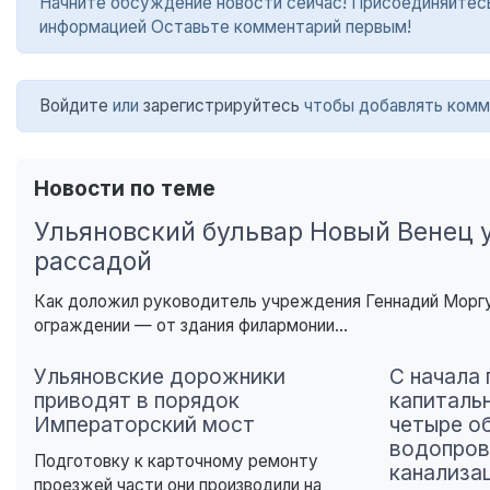
Начните обсуждение новости сейчас! Присоединяйтесь в
информацией Оставьте комментарий первым!
Войдите
или
зарегистрируйтесь
чтобы добавлять комм
Новости по теме
Ульяновский бульвар Новый Венец 
рассадой
Как доложил руководитель учреждения Геннадий Моргун
ограждении — от здания филармонии...
Ульяновские дорожники
С начала 
приводят в порядок
капиталь
Императорский мост
четыре о
водопров
Подготовку к карточному ремонту
канализа
проезжей части они производили на