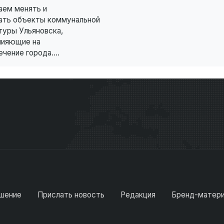
ем менять и
ать объекты коммунальной
туры Ульяновска,
лияющие на
чение города....
шение
Прислать новость
Редакция
Бренд-матер