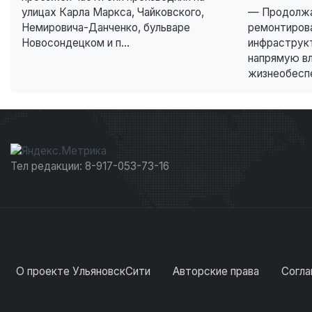
улицах Карла Маркса, Чайковского,
— Продолжа
Немировича-Данченко, бульваре
ремонтиров
Новосондецком и п...
инфраструк
напрямую в
жизнеобеспе
Тел редакции: 8-917-053-73-16
О проекте УльяновскСити
Авторские права
Согла