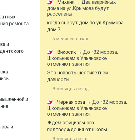
Михаил
→
Два аварийных
дома на ул.Крымова будут
расселены
дратных
когда снесут дом по ул Крымова
ения ремонта
дом 7
5 месяцев назад
ва и
идентского
Викосик
→
До -32 мороза.
Школьникам в Ульяновске
отменяют занятия
аска
Это новость шестилетней
лись
давности
6 месяцев назад
мышленной и
Чёрная роза
→
До -32 мороза.
ание
Школьникам в Ульяновске
отменяют занятия
Ждем официального
нова и
подтверждения от школы
6 месяцев назад