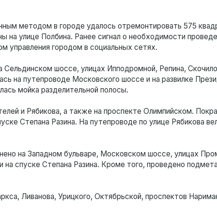
онным методом в городе удалось отремонтировать 575 ква
ы на улице Полбина. Ранее сигнал о необходимости провед
м управления городом в социальных сетях.
а Сельдинском шоссе, улицах Ипподромной, Репина, Скочило
ась на путепроводе Московского шоссе и на развилке През
лась мойка разделительной полосы.
телей и Рябикова, а также на проспекте Олимпийском. Покр
пуске Степана Разина. На путепроводе по улице Рябикова ве
нено на Западном бульваре, Московском шоссе, улицах Про
 на спуске Степана Разина. Кроме того, проведено подмет
ркса, Ливанова, Урицкого, Октябрьской, проспектов Нарима