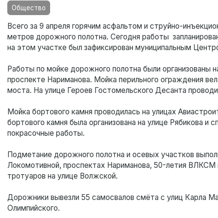
Общество
Всего за 9 апреля горячим асфальтом и струйно-инъекци
метров дорожного полотна. Сегодня работы запланирован
на этом участке был зафиксирован муниципальным Центро
Работы по мойке дорожного полотна были организованы н
проспекте Нариманова. Мойка перильного ограждения вел
моста. На улице Героев Гостомельского Десанта проводи
Мойка бортового камня проводилась на улицах Авиастрои
бортового камня была организована на улице Рябикова и с
покрасочные работы.
Подметание дорожного полотна и осевых участков выпол
Локомотивной, проспектах Нариманова, 50-летия ВЛКСМ и
тротуаров на улице Волжской.
Дорожники вывезли 55 самосвалов смёта с улиц Карла Ма
Олимпийского.