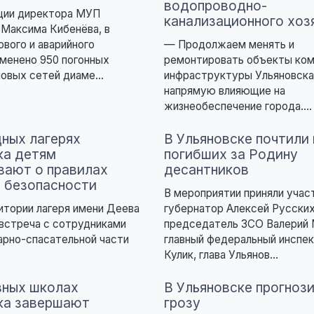
водопроводно-
ции директора МУП
канализационного хоз
Максима Кибенёва, в
ового и аварийного
— Продолжаем менять и
менено 950 погонных
ремонтировать объекты ко
овых сетей диаме...
инфраструктуры Ульяновска
напрямую влияющие на
жизнеобеспечение города....
дных лагерях
В Ульяновске почтили
ка детям
погибших за Родину
вают о правилах
десантников
 безопасности
В мероприятии приняли учас
ритории лагеря имени Деева
губернатор Алексей Русских
встреча с сотрудниками
председатель ЗСО Валерий
арно-спасательной части
главный федеральный инспе
Кулик, глава Ульянов...
вных школах
В Ульяновске прогноз
ка завершают
грозу