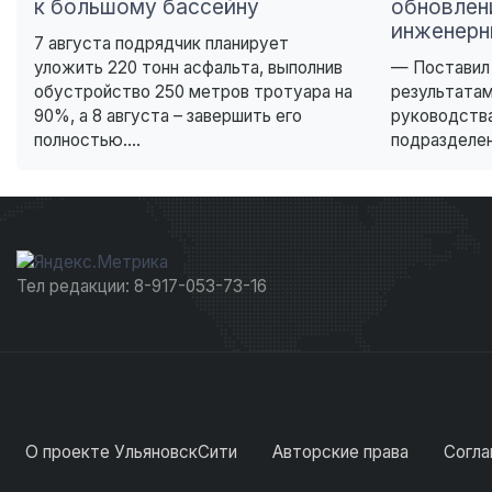
к большому бассейну
обновлен
инженерн
7 августа подрядчик планирует
уложить 220 тонн асфальта, выполнив
— Поставил 
обустройство 250 метров тротуара на
результатам
90%, а 8 августа – завершить его
руководств
полностью....
подразделен
Тел редакции: 8-917-053-73-16
О проекте УльяновскСити
Авторские права
Согла