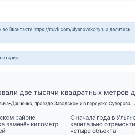
о Вконтакте https://m.vk.com/ulyanovskcityru и делитесь
ентарии
овали две тысячи квадратных метров 
ича-Данченко, проезде Заводском и в переулке Суворова....
ском районе
С начала года в Ульян
ка заменён километр
капитально отремонт
ей
четыре объекта