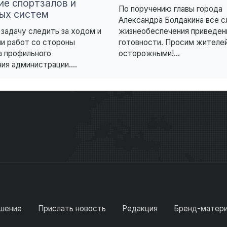
ие спортзалов и
По поручению главы города
ых систем
Александра Болдакина все 
задачу следить за ходом и
жизнеобеспечения приведен
и работ со стороны
готовности. Просим жителе
а профильного
осторожными!...
ия администрации....
шение
Прислать новость
Редакция
Бренд-матер