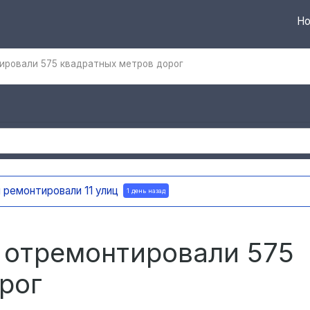
Но
тировали 575 квадратных метров дорог
В Ульяновске установили ещё девять дополнитель
е отремонтировали 575
рог