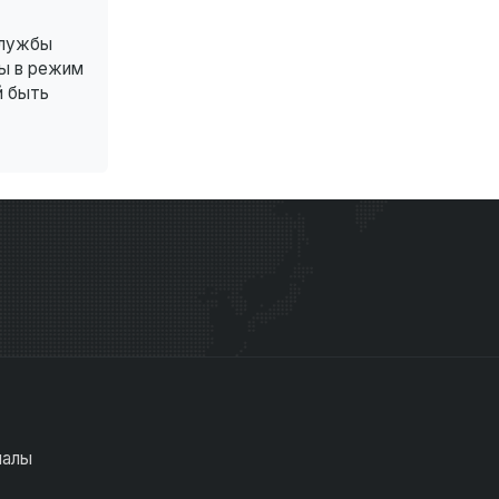
службы
ы в режим
й быть
иалы