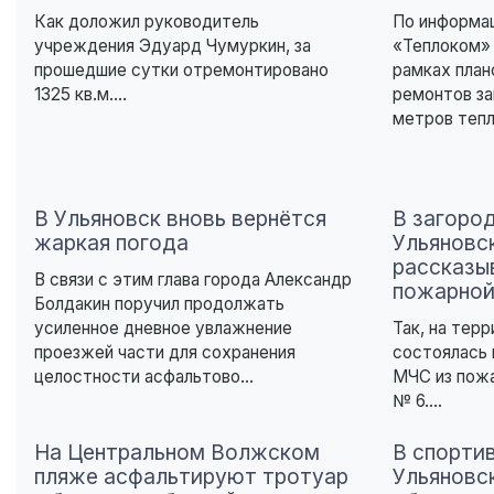
Как доложил руководитель
По информа
учреждения Эдуард Чумуркин, за
«Теплоком» 
прошедшие сутки отремонтировано
рамках план
1325 кв.м....
ремонтов за
метров тепл
В Ульяновск вновь вернётся
В загоро
жаркая погода
Ульяновс
рассказы
В связи с этим глава города Александр
пожарной
Болдакин поручил продолжать
усиленное дневное увлажнение
Так, на тер
проезжей части для сохранения
состоялась 
целостности асфальтово...
МЧС из пож
№ 6....
На Центральном Волжском
В спорти
пляже асфальтируют тротуар
Ульяновс