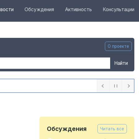
вости
Обсуждения
Активность
Консультации
О проекте
Найти
ных бункеров для крупногабаритного мусора
1 день назад
Обсуждения
Читать все