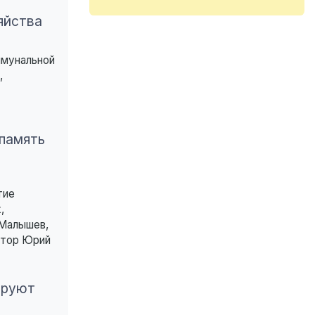
яйства
ммунальной
,
 память
тие
,
 Малышев,
ктор Юрий
ируют