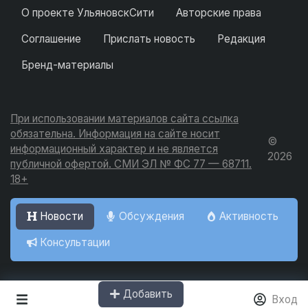
О проекте УльяновскСити
Авторские права
Соглашение
Прислать новость
Редакция
Бренд-материалы
При использовании материалов сайта ссылка
обязательна. Информация на сайте носит
©
информационный характер и не является
2026
публичной офертой. СМИ ЭЛ № ФС 77 — 68711.
18+
Новости
Обсуждения
Активность
Консультации
Добавить
Вход