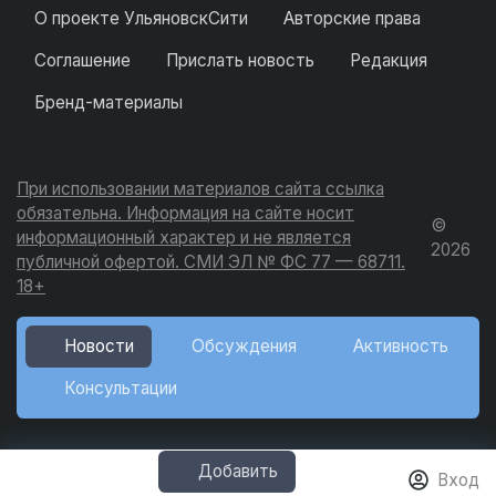
О проекте УльяновскСити
Авторские права
Соглашение
Прислать новость
Редакция
Бренд-материалы
При использовании материалов сайта ссылка
обязательна. Информация на сайте носит
©
информационный характер и не является
2026
публичной офертой. СМИ ЭЛ № ФС 77 — 68711.
18+
Новости
Обсуждения
Активность
Консультации
Добавить
Вход