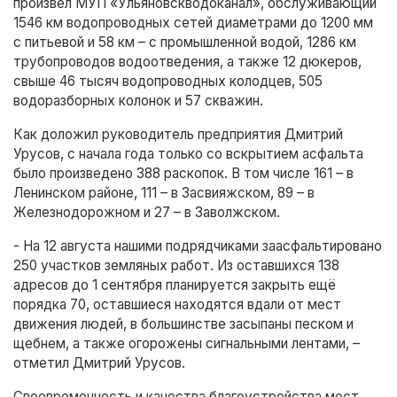
произвёл МУП «Ульяновскводоканал», обслуживающий
1546 км водопроводных сетей диаметрами до 1200 мм
с питьевой и 58 км – с промышленной водой, 1286 км
трубопроводов водоотведения, а также 12 дюкеров,
свыше 46 тысяч водопроводных колодцев, 505
водоразборных колонок и 57 скважин.
Как доложил руководитель предприятия Дмитрий
Урусов, с начала года только со вскрытием асфальта
было произведено 388 раскопок. В том числе 161 – в
Ленинском районе, 111 – в Засвияжском, 89 – в
Железнодорожном и 27 – в Заволжском.
- На 12 августа нашими подрядчиками заасфальтировано
250 участков земляных работ. Из оставшихся 138
адресов до 1 сентября планируется закрыть ещё
порядка 70, оставшиеся находятся вдали от мест
движения людей, в большинстве засыпаны песком и
щебнем, а также огорожены сигнальными лентами, –
отметил Дмитрий Урусов.
Своевременность и качества благоустройства мест