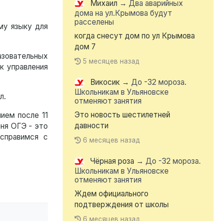
Михаил
→
Два аварийных
дома на ул.Крымова будут
расселены
му языку для
когда снесут дом по ул Крымова
дом 7
азовательных
5 месяцев назад
к управления
Викосик
→
До -32 мороза.
Школьникам в Ульяновске
л.
отменяют занятия
Это новость шестилетней
ием после 11
давности
еня ОГЭ - это
 справимся с
6 месяцев назад
Чёрная роза
→
До -32 мороза.
Школьникам в Ульяновске
отменяют занятия
Ждем официального
подтверждения от школы
6 месяцев назад