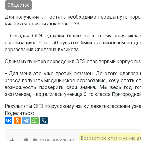
Общество
Для получения аттестата необходимо перешагнуть порог
учащихся девятых классов – 33.
- Сегодня ОГЭ сдавали более пяти тысяч девятиклас
организациях. Ещё 56 пунктов были организованы на до
образования Светлана Куликова.
Одним из пунктов проведения ОГЭ стал первый корпус ги
- Для меня это уже третий экзамен. До этого сдавала
класса получать медицинское образование, хочу стать с
возможность проверить свои знания. Мы весь год гот
экзаменом, - поделилась ученица 9-го класса Пригородно
Результаты ОГЭ по русскому языку девятиклассники узна
Поделиться:
Возрастное ограничение д
—
06.06.2023
16:40