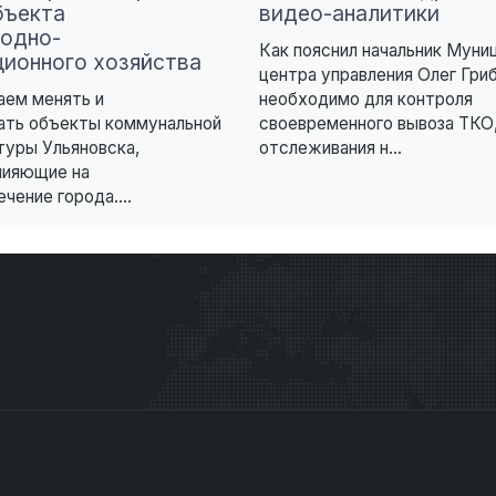
бъекта
видео-аналитики
одно-
Как пояснил начальник Муни
ционного хозяйства
центра управления Олег Гриб
ем менять и
необходимо для контроля
ать объекты коммунальной
своевременного вывоза ТКО,
туры Ульяновска,
отслеживания н...
лияющие на
чение города....