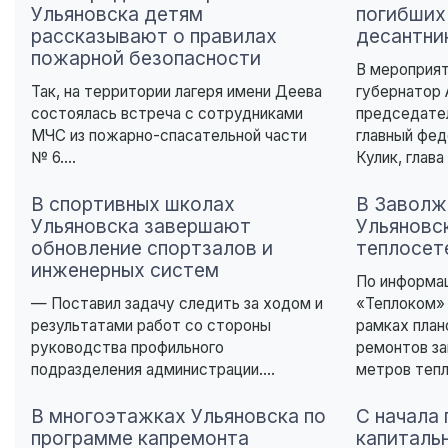
Ульяновска детям
погибших
рассказывают о правилах
десантни
пожарной безопасности
В мероприят
Так, на территории лагеря имени Деева
губернатор 
состоялась встреча с сотрудниками
председате
МЧС из пожарно-спасательной части
главный фе
№ 6....
Кулик, глава
В спортивных школах
В Заволж
Ульяновска завершают
Ульяновс
обновление спортзалов и
теплосет
инженерных систем
По информа
— Поставил задачу следить за ходом и
«Теплоком» 
результатами работ со стороны
рамках план
руководства профильного
ремонтов за
подразделения администрации....
метров тепл
В многоэтажках Ульяновска по
С начала 
программе капремонта
капиталь