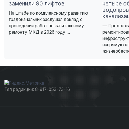
заменили 90 лифтов
четыре о
водопров
На штабе по комплексному развитию
канализа
градоначальник заслушал доклад о
проведении работ по капитальному
— Продолжа
ремонту МКД в 2026 году....
ремонтиров
инфраструк
напрямую в
жизнеобеспе
Тел редакции: 8-917-053-73-16