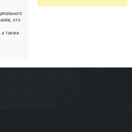
ципального
алёв, это
 а также