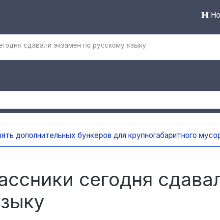
Но
егодня сдавали экзамен по русскому языку
На контейнерных площадках Ульяновска внедряют систе
ассники сегодня сдава
языку