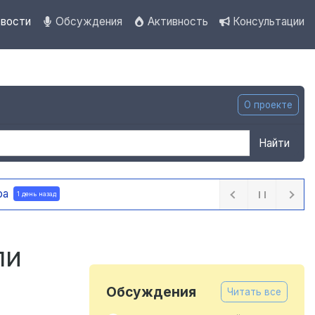
вости
Обсуждения
Активность
Консультации
О проекте
Найти
му видео-аналитики
1 день назад
ли
Обсуждения
Читать все