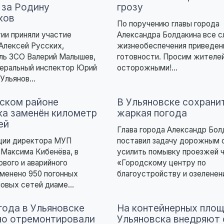
 за Родину
грозу
ков
По поручению главы города
ии приняли участие
Александра Болдакина все 
Алексей Русских,
жизнеобеспечения приведен
ль ЗСО Валерий Малышев,
готовности. Просим жителе
деральный инспектор Юрий
осторожными!...
 Ульянов...
ском районе
В Ульяновске сохрани
ка заменён километр
жаркая погода
ей
Глава города Александр Бол
ции директора МУП
поставил задачу дорожным
Максима Кибенёва, в
усилить помывку проезжей ч
ового и аварийного
«Городскому центру по
менено 950 погонных
благоустройству и озеленени
овых сетей диаме...
года в Ульяновске
На контейнерных пло
но отремонтировали
Ульяновска внедряют