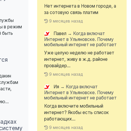
Нет интернета в Новом городе, а
за сотовую связь платим
службы
9 месяцев назад
ы в режим
й быть
Павел
→
Когда включат
Интернет в Ульяновске. Почему
мобильный интернет не работает
Уже целую неделю не работает
тся
интернет, живу в ж.д. районе
провайдер...
9 месяцев назад
дакин
 службам
Ия
→
Когда включат
асти,
Интернет в Ульяновске. Почему
мобильный интернет не работает
ю...
Когда включите мобильный
интернет? Якобы есть список
работающих...
щадках
 систему
9 месяцев назад