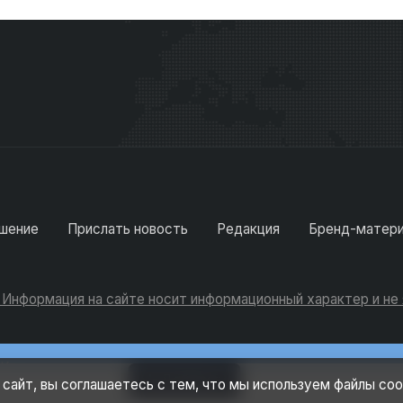
шение
Прислать новость
Редакция
Бренд-матер
. Информация на сайте носит информационный характер и н
Консультации
Добавить
 сайт, вы соглашаетесь с тем, что мы используем файлы coo