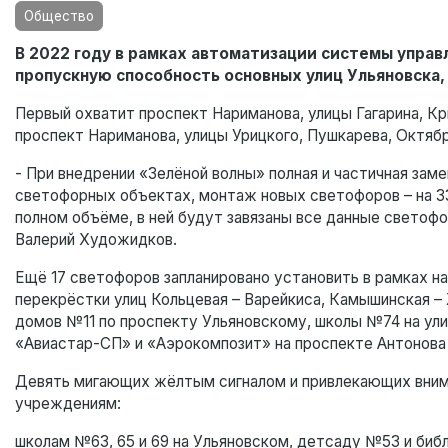
Общество
В 2022 году в рамках автоматизации системы упра
пропускную способность основных улиц Ульяновска,
Первый охватит проспект Нариманова, улицы Гагарина, Кр
проспект Нариманова, улицы Урицкого, Пушкарева, Октябр
- При внедрении «Зелёной волны» полная и частичная зам
светофорных объектах, монтаж новых светофоров – на 3
полном объёме, в ней будут завязаны все данные светофо
Валерий Художидков.
Ещё 17 светофоров запланировано установить в рамках 
перекрёстки улиц Кольцевая – Варейкиса, Камышинская –
домов №11 по проспекту Ульяновскому, школы №74 на ул
«Авиастар-СП» и «Аэрокомпозит» на проспекте Антонова (
Девять мигающих жёлтым сигналом и привлекающих вним
учреждениям:
школам №63, 65 и 69 на Ульяновском, детсаду №53 и биб