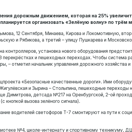
вления дорожным движением, которая на 25% увеличит
 планируется организовать «Зелёную волну» по трём 
ымова, 12 Сентября, Минаева, Кирова и Локомотивную, втор
ьскую и Рябикова, а третий – улицу Пушкарева и Московско
ена контроллеров, установка нового оборудования предстоит
3 перекрёстках и пешеходных переходах. Чтобы система р
ры, – отметил начальник управления дорожного хозяйства и
нацпроекта «Безопасные качественные дороги». Ими оборуд
 Жигулёвская и Зырина – Столыпина, пешеходные переходы 
ице Димитрова, детсада №217 на Оренбургской, 2-ой прохо
с кнопкой вызова зелёного сигнала).
ание водителей светофоров Т-7 смонтируют на пути к соц
лиотеке №4, школе-интернату и спортивному техникуму, Д