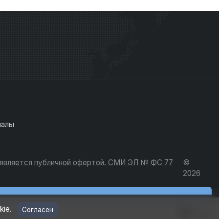
иалы
е является публичной офертой. СМИ ЭЛ № ФС 77
©
2026
kie.
Согласен
Вход