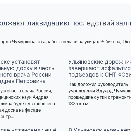
олжают ликвидацию последствий залп
да Чумуркина, эта работа велась на улицах Рябикова, Окт
вске установят
Ульяновские дорожни
ьную доску в честь
завершают асфальтир
ного врача России
подъездов к СНТ «Сви
ндрея Петровича
Как доложил руководитель
луженного врача России,
учреждения Эдуард Чумурки
ицинских наук Андрея
прошедшие сутки отремонт
льина будет установлена
1325 кв.м....
я доска на фасаде
ентр...
вске установили ещё
В Ульяновск вновь вер