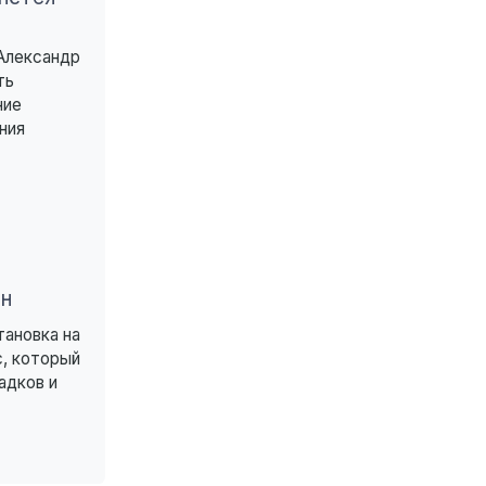
 Александр
ть
ние
ния
н
тановка на
с, который
адков и