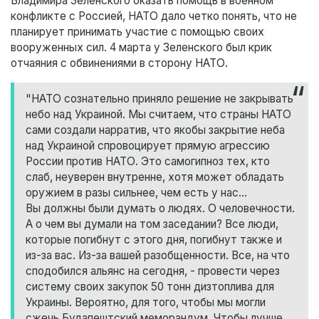
Владимира Зеленского оказать помощь в военном
конфликте с Россией, НАТО дало четко понять, что не
планирует принимать участие с помощью своих
вооруженных сил. 4 марта у Зеленского был крик
отчаяния с обвинениями в сторону НАТО.
"НАТО сознательно приняло решение не закрывать
небо над Украиной. Мы считаем, что страны НАТО
сами создали нарратив, что якобы закрытие неба
над Украиной спровоцирует прямую агрессию
России против НАТО. Это самогипноз тех, кто
слаб, неуверен внутренне, хотя может обладать
оружием в разы сильнее, чем есть у нас...
Вы должны были думать о людях. О человечности.
А о чем вы думали на том заседании? Все люди,
которые погибнут с этого дня, погибнут также и
из-за вас. Из-за вашей разобщенности. Все, на что
сподобился альянс на сегодня, - провести через
систему своих закупок 50 тонн дизтоплива для
Украины. Вероятно, для того, чтобы мы могли
сжечь Будапештский меморандум. Чтобы лучше