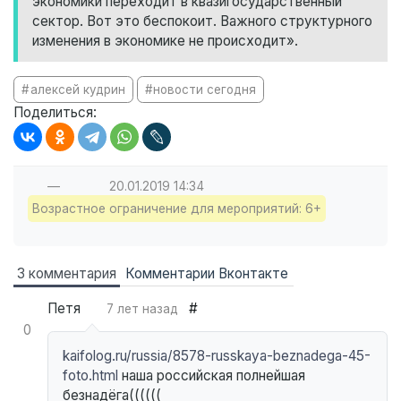
экономики переходит в квазигосударственный
сектор. Вот это беспокоит. Важного структурного
изменения в экономике не происходит».
алексей кудрин
новости сегодня
Поделиться:
—
20.01.2019
14:34
Возрастное ограничение для мероприятий: 6+
3 комментария
Комментарии Вконтакте
Петя
#
7 лет назад
0
kaifolog.ru/russia/8578-russkaya-beznadega-45-
foto.html
наша российская полнейшая
безнадёга((((((