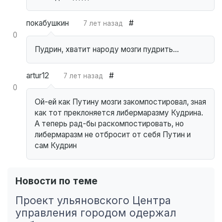
покабушкин
#
7 лет назад
0
Пудрин, хватит народу мозги пудрить…
artur12
#
7 лет назад
0
Ой-ей как Путину мозги закомпостировал, зная
как тот преклоняется либермаразму Кудрина.
А теперь рад-бы раскомпостировать, но
либермаразм не отбросит от себя Путин и
сам Кудрин
Новости по теме
Проект ульяновского Центра
управления городом одержал