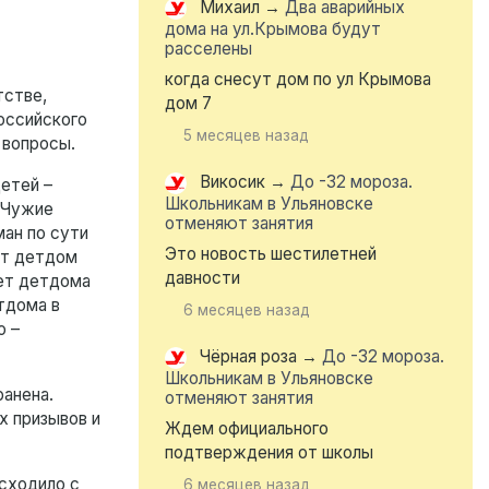
Михаил
→
Два аварийных
дома на ул.Крымова будут
расселены
когда снесут дом по ул Крымова
тстве,
дом 7
оссийского
5 месяцев назад
 вопросы.
Викосик
→
До -32 мороза.
етей –
Школьникам в Ульяновске
 «Чужие
отменяют занятия
ман по сути
Это новость шестилетней
ют детдом
давности
яет детдома
тдома в
6 месяцев назад
о –
Чёрная роза
→
До -32 мороза.
Школьникам в Ульяновске
ранена.
отменяют занятия
х призывов и
Ждем официального
подтверждения от школы
исходило с
6 месяцев назад