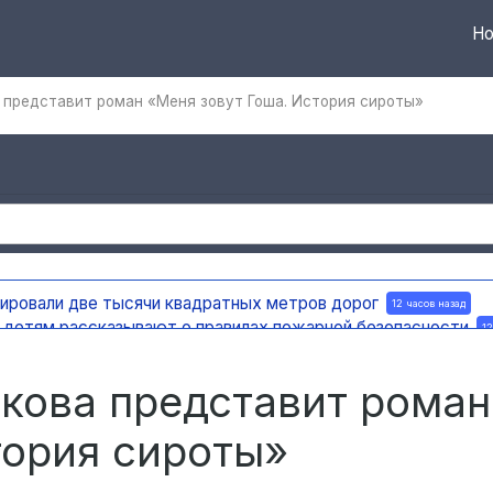
Но
представит роман «Меня зовут Гоша. История сироты»
тировали две тысячи квадратных метров дорог
12 часов назад
а детям рассказывают о правилах пожарной безопасности
12
ную доску в честь поэта и декабриста Рылеева
12 часов назад
е по улице Ефремова
12 часов назад
кова представит роман
тория сироты»