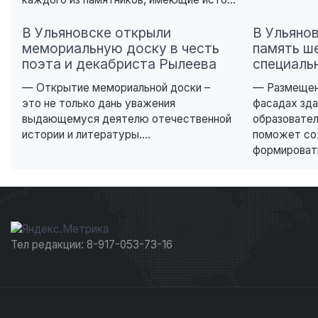
В Ульяновске открыли
В Ульяно
мемориальную доску в честь
память ш
поэта и декабриста Рылеева
специаль
— Открытие мемориальной доски –
— Размещен
это не только дань уважения
фасадах зда
выдающемуся деятелю отечественной
образовате
истории и литературы....
поможет со
формировать
Тел редакции: 8-917-053-73-16