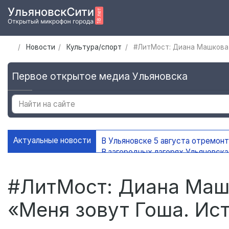
Новости
Культура/спорт
#ЛитМост: Диана Машкова 
Первое открытое медиа Ульяновска
Актуальные новости
В Ульяновске 5 августа отремон
В загородных лагерях Ульяновск
В Ульяновске открыли мемориаль
В Ульяновске ограничат движени
#ЛитМост: Диана Маш
«Меня зовут Гоша. Ис