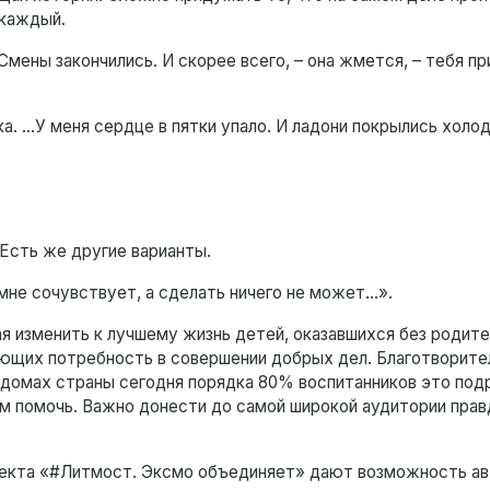
 каждый.
Смены закончились. И скорее всего, – она жмется, – тебя п
ка. …У меня сердце в пятки упало. И ладони покрылись холо
! Есть же другие варианты.
а мне сочувствует, а сделать ничего не может…».
ая изменить к лучшему жизнь детей, оказавшихся без родит
ающих потребность в совершении добрых дел. Благотворит
 домах страны сегодня порядка 80% воспитанников это под
им помочь. Важно донести до самой широкой аудитории прав
оекта «#Литмост. Эксмо объединяет» дают возможность ав