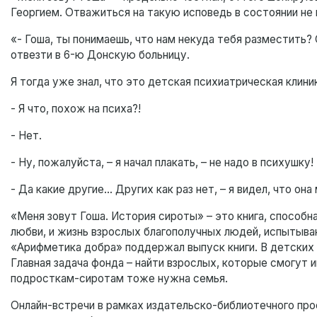
Георгием. Отважиться на такую исповедь в состоянии не
«- Гоша, ты понимаешь, что нам некуда тебя разместить? 
отвезти в 6-ю Донскую больницу.
Я тогда уже знал, что это детская психиатрическая клини
- Я что, похож на психа?!
- Нет.
- Ну, пожалуйста, – я начал плакать, – не надо в психушку
- Да какие другие… Других как раз нет, – я видел, что он
«Меня зовут Гоша. История сироты» – это книга, способн
любви, и жизнь взрослых благополучных людей, испытыв
«Арифметика добра» поддержал выпуск книги. В детских
Главная задача фонда – найти взрослых, которые смогут 
подросткам-сиротам тоже нужна семья.
Онлайн-встречи в рамках издательско-библиотечного пр