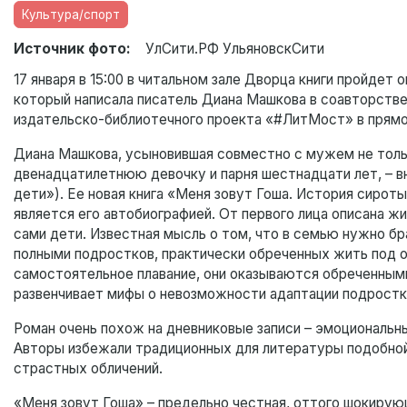
Культура/спорт
Источник фото:
УлСити.РФ УльяновскСити
17 января в 15:00 в читальном зале Дворца книги пройдет
который написала писатель Диана Машкова в соавторств
издательско-библиотечного проекта «#ЛитМост» в прямом
Диана Машкова, усыновившая совместно с мужем не толь
двенадцатилетнюю девочку и парня шестнадцати лет, – вн
дети»). Ее новая книга «Меня зовут Гоша. История сирот
является его автобиографией. От первого лица описана ж
сами дети. Известная мысль о том, что в семью нужно б
полными подростков, практически обреченных жить под 
самостоятельное плавание, они оказываются обреченными
развенчивает мифы о невозможности адаптации подростк
Роман очень похож на дневниковые записи – эмоциональн
Авторы избежали традиционных для литературы подобной
страстных обличений.
«Меня зовут Гоша» – предельно честная, оттого шокирую