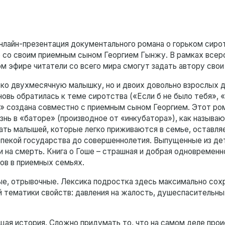
 онлайн-презентация документального романа о горьком сиро
е со своим приемным сыном Георгием Гынжу. В рамках всер
 эфире читатели со всего мира смогут задать автору свои
ко двухмесячную малышку, но и двоих довольно взрослых д
овь обратилась к теме сиротства («Если б не было тебя»,
ы» создана совместно с приемным сыном Георгием. Этот ро
изнь в «баторе» (производное от «инкубатора»), как называ
рать малышей, которые легко приживаются в семье, оставл
опекой государства до совершеннолетия. Выпущенные из де
 на смерть. Книга о Гоше – страшная и добрая одновременн
ов в приемных семьях.
ые, отрывочные. Лексика подростка здесь максимально сох
 тематики свойств: давления на жалость, душеспасительны
щая история. Сложно придумать то, что на самом деле про