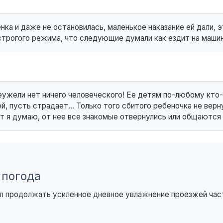
енка и даже не остановилась, маленькое наказание ей дали, 
строгого режима, что следующие думали как ездит на машин
неужели нет ничего человеческого! Ее детям по-любому кто
ей, пусть страдает… Только того сбитого ребеночка не верну
вот я думаю, от нее все знакомые отвернулись или общаются
 погода
чил продолжать усиленное дневное увлажнение проезжей час