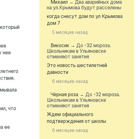
Михаил
→
Два аварийных дома
на ул.Крымова будут расселены
когда снесут дом по ул Крымова
дом 7
 который
5 месяцев назад
Викосик
→
До -32 мороза.
нее
Школьникам в Ульяновске
у нее
отменяют занятия
Это новость шестилетней
-летнего
давности
ствия.
6 месяцев назад
тмывала
Чёрная роза
→
До -32 мороза.
Школьникам в Ульяновске
отменяют занятия
ил, что
Ждем официального
подтверждения от школы
ла ее
6 месяцев назад