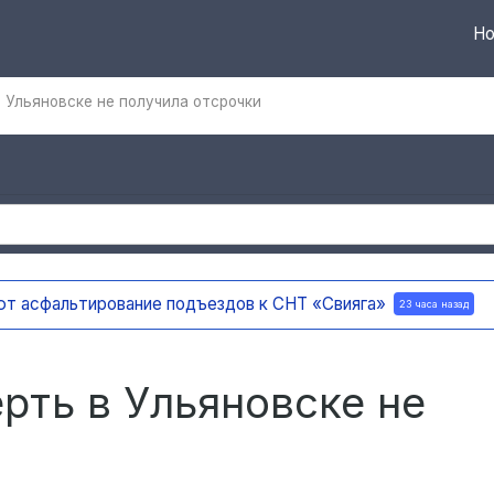
Но
 Ульяновске не получила отсрочки
ют асфальтирование подъездов к СНТ «Свияга»
23 часа назад
рть в Ульяновске не