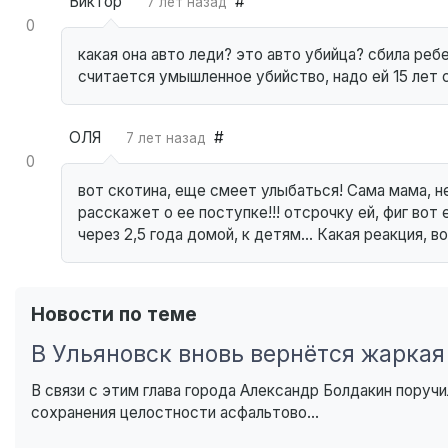
Виктор
#
7 лет назад
0
какая она авто леди? это авто убийца? сбила реб
считается умышленное убийство, надо ей 15 лет 
ОЛЯ
#
7 лет назад
0
вот скотина, еще смеет улыбаться! Сама мама, 
расскажет о ее поступке!!! отсрочку ей, фиг вот 
через 2,5 года домой, к детям… Какая реакция, 
Новости по теме
В Ульяновск вновь вернётся жаркая
В связи с этим глава города Александр Болдакин пору
сохранения целостности асфальтово...