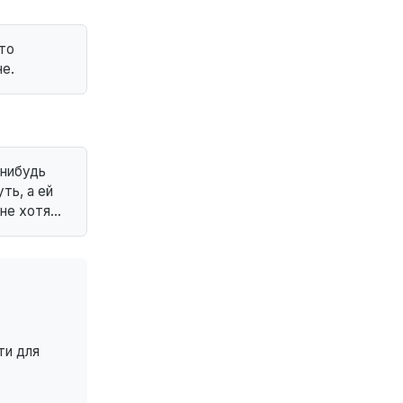
это
е.
-нибудь
ть, а ей
 не хотя…
ти для