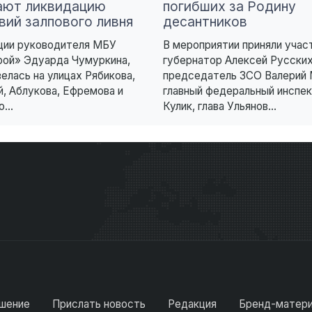
ают ликвидацию
погибших за Родину
вий залпового ливня
десантников
ции руководителя МБУ
В мероприятии приняли учас
ой» Эдуарда Чумуркина,
губернатор Алексей Русских
велась на улицах Рябикова,
председатель ЗСО Валерий
, Аблукова, Ефремова и
главный федеральный инспе
...
Кулик, глава Ульянов...
шение
Прислать новость
Редакция
Бренд-матер