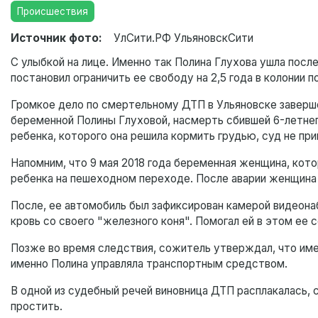
Происшествия
Источник фото:
УлСити.РФ УльяновскСити
С улыбкой на лице. Именно так Полина Глухова ушла посл
постановил ограничить ее свободу на 2,5 года в колонии п
Громкое дело по смертельному ДТП в Ульяновске заверше
беременной Полины Глуховой, насмерть сбившей 6-летнег
ребенка, которого она решила кормить грудью, суд не при
Напомним, что 9 мая 2018 года беременная женщина, кото
ребенка на пешеходном переходе. После аварии женщина 
После, ее автомобиль был зафиксирован камерой видеона
кровь со своего "железного коня". Помогал ей в этом ее 
Позже во время следствия, сожитель утверждал, что имен
именно Полина управляла транспортным средством.
В одной из судебный речей виновница ДТП расплакалась, с
простить.