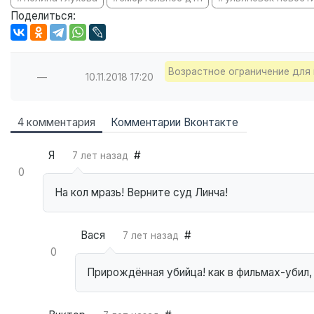
Поделиться:
Возрастное ограничение для 
—
10.11.2018
17:20
4 комментария
Комментарии Вконтакте
Я
#
7 лет назад
0
На кол мразь! Верните суд Линча!
Вася
#
7 лет назад
0
Прирождённая убийца! как в фильмах-убил,