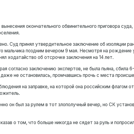
е вынесения окончательного обвинительного приговора суда,
оселения.
но. Суд принял утвердительное заключение об изоляции ра
о мальчика поздним вечером 9 мая. Несмотря на рождение 
нял ходатайство об отсрочке заключения на 14 лет.
рая согласно заключению экспертов, не была пьяна, сбила 6
даже не остановилась, промчавшись прочь с места происше
блюдения на заправке, на которой она российским флагом о
сожитель.
но он был за рулем в тот злополучный вечер, но СК установ
казав о том, что больше никогда не сядет за руль и попроси