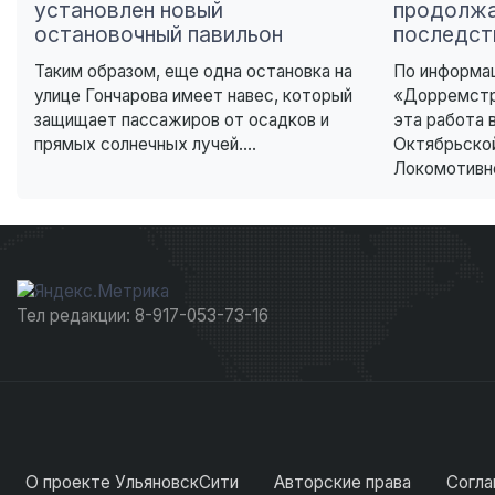
установлен новый
продолж
остановочный павильон
последст
Таким образом, еще одна остановка на
По информа
улице Гончарова имеет навес, который
«Дорремстр
защищает пассажиров от осадков и
эта работа 
прямых солнечных лучей....
Октябрьской
Локомотивно
Тел редакции: 8-917-053-73-16
О проекте УльяновскСити
Авторские права
Согла