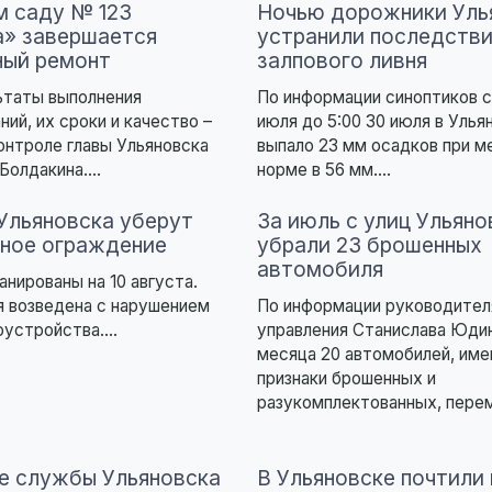
м саду № 123
Ночью дорожники Уль
» завершается
устранили последстви
ный ремонт
залпового ливня
ьтаты выполнения
По информации синоптиков с
ний, их сроки и качество –
июля до 5:00 30 июля в Улья
онтроле главы Ульяновска
выпало 23 мм осадков при м
Болдакина....
норме в 56 мм....
 Ульяновска уберут
За июль с улиц Ульяно
ное ограждение
убрали 23 брошенных
автомобиля
анированы на 10 августа.
 возведена с нарушением
По информации руководител
оустройства....
управления Станислава Юдин
месяца 20 автомобилей, им
признаки брошенных и
разукомплектованных, перем
 службы Ульяновска
В Ульяновске почтили