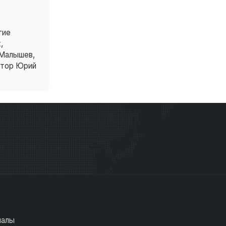
тие
,
 Малышев,
ктор Юрий
иалы