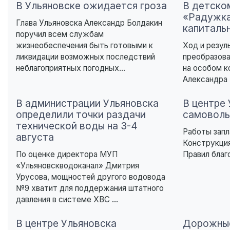
В Ульяновске ожидается гроза
В детско
«Радужка
Глава Ульяновска Александр Болдакин
капиталь
поручил всем службам
жизнеобеспечения быть готовыми к
Ход и резул
ликвидации возможных последствий
преобразова
неблагоприятных погодных...
на особом к
Александра 
В администрации Ульяновска
В центре
определили точки раздачи
самоволь
технической воды на 3-4
Работы запл
августа
Конструкция
По оценке директора МУП
Правил благ
«Ульяновскводоканал» Дмитрия
Урусова, мощностей другого водовода
№9 хватит для поддержания штатного
давления в системе ХВС ...
В центре Ульяновска
Дорожные