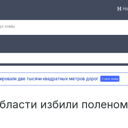
Но
до комы
В загородных лагерях Ульяновска детям р
бласти избили поленом