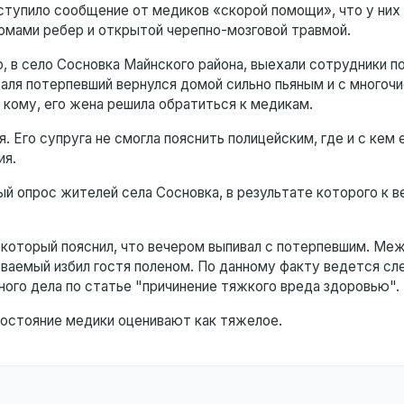
оступило сообщение от медиков «скорой помощи», что у них
омами ребер и открытой черепно-мозговой травмой.
 в село Сосновка Майнского района, выехали сотрудники по
раля потерпевший вернулся домой сильно пьяным и с многоч
в кому, его жена решила обратиться к медикам.
. Его супруга не смогла пояснить полицейским, где и с кем
ия.
й опрос жителей села Сосновка, в результате которого к в
 который пояснил, что вечером выпивал с потерпевшим. Ме
еваемый избил гостя поленом. По данному факту ведется сл
ого дела по статье "причинение тяжкого вреда здоровью".
состояние медики оценивают как тяжелое.