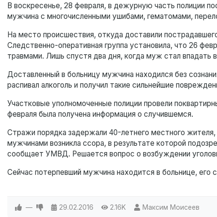
В воскресенье, 28 февраля, в дежурную часть полиции п
мужчина с многочисленными ушибами, гематомами, перел
На место происшествия, откуда доставили пострадавшего,
Следственно-оперативная группа установила, что 26 фев
травмами. Лишь спустя два дня, когда муж стал впадать 
Доставленный в больницу мужчина находился без сознания
распивал алкоголь и получил такие сильнейшие поврежден
Участковые уполномоченные полиции провели поквартирны
февраля была получена информация о случившемся.
Стражи порядка задержали 40-летнего местного жителя,
мужчинами возникла ссора, в результате которой подозр
сообщает УМВД. Решается вопрос о возбуждении уголовн
Сейчас потерпевший мужчина находится в больнице, его 
—
29.02.2016
2.16K
Максим Моисеев