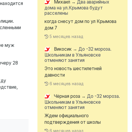
Михаил
→
Два аварийных
 находится
дома на ул.Крымова будут
расселены
лиции.
когда снесут дом по ул Крымова
исленными
дом 7
5 месяцев назад
 ее муж
Викосик
→
До -32 мороза.
Школьникам в Ульяновске
отменяют занятия
ечеру 28
Это новость шестилетней
давности
жду
6 месяцев назад
едствие,
Чёрная роза
→
До -32 мороза.
Школьникам в Ульяновске
отменяют занятия
Ждем официального
подтверждения от школы
6 месяцев назад