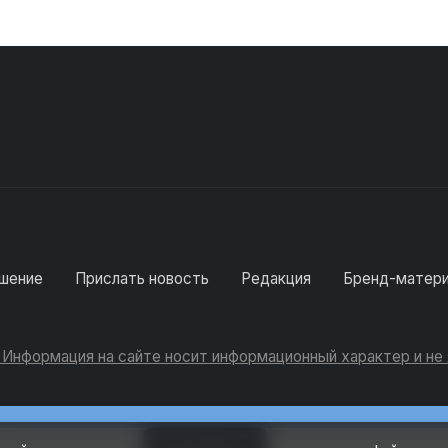
шение
Прислать новость
Редакция
Бренд-матер
. Информация на сайте носит информационный характер и н
Консультации
Добавить