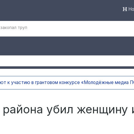
Но
закопал труп
УлГУ получил федеральную 
анализатора
7 часов назад
 района убил женщину 