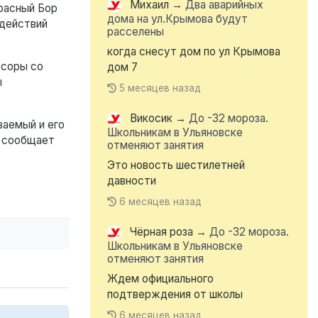
Михаил
→
Два аварийных
расный Бор
дома на ул.Крымова будут
 действий
расселены
когда снесут дом по ул Крымова
ссоры со
дом 7
ы
5 месяцев назад
Викосик
→
До -32 мороза.
ваемый и его
Школьникам в Ульяновске
— сообщает
отменяют занятия
Это новость шестилетней
давности
6 месяцев назад
Чёрная роза
→
До -32 мороза.
Школьникам в Ульяновске
отменяют занятия
Ждем официального
подтверждения от школы
6 месяцев назад