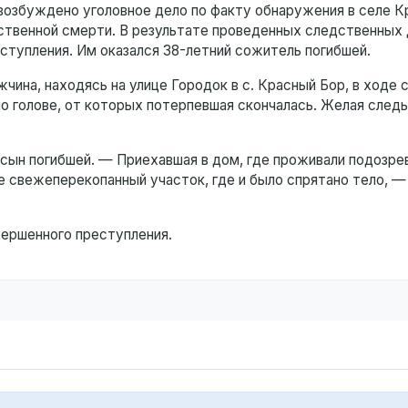
возбуждено уголовное дело по факту обнаружения в селе К
ьственной смерти. В результате проведенных следственных
ступления. Им оказался 38-летний сожитель погибшей.
чина, находясь на улице Городок в с. Красный Бор, в ходе 
по голове, от которых потерпевшая скончалась. Желая след
ын погибшей. — Приехавшая в дом, где проживали подозре
е свежеперекопанный участок, где и было спрятано тело, 
ершенного преступления.