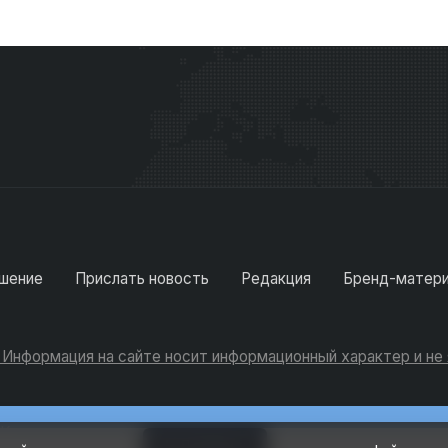
шение
Прислать новость
Редакция
Бренд-матер
. Информация на сайте носит информационный характер и н
Консультации
Добавить