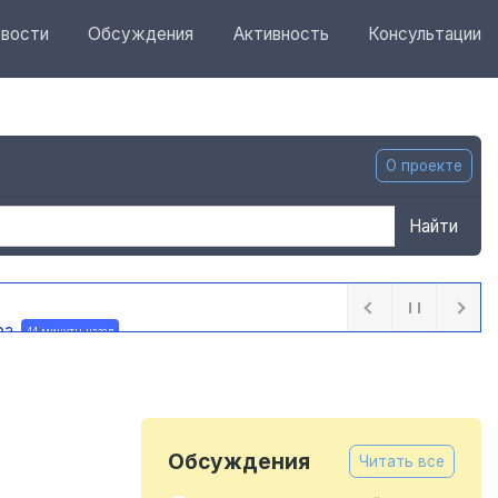
вости
Обсуждения
Активность
Консультации
О проекте
Найти
ра
44 минуты назад
Обсуждения
Читать все