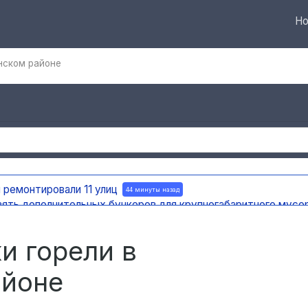
Но
нском районе
 ремонтировали 11 улиц
44 минуты назад
вять дополнительных бункеров для крупногабаритного мусо
яновска внедряют систему видео-аналитики
46 минут назад
мест раскопок
47 минут назад
и горели в
айоне