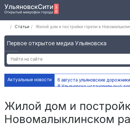
Статьи
Жилой дом и постройки горели в Новомалыкли
Первое открытое медиа Ульяновска
Актуальные новости
6 августа ульяновские дорожники
В Ульяновске установили ещё де
На контейнерных площадках Уль
В Ульяновске благоустроено 45 
Жилой дом и постройк
Новомалыклинском р