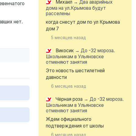
Михаил
→
Два аварийных
ревенчатого
дома на ул.Крымова будут
.
расселены
авших нет.
когда снесут дом по ул Крымова
дом 7
5 месяцев назад
Викосик
→
До -32 мороза.
Школьникам в Ульяновске
отменяют занятия
Это новость шестилетней
давности
6 месяцев назад
Чёрная роза
→
До -32 мороза.
Школьникам в Ульяновске
отменяют занятия
Ждем официального
подтверждения от школы
6 месяцев назад