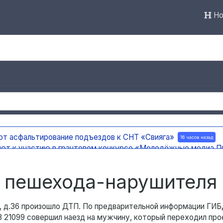
Но
ют асфальтирование подъездов к СНТ «Свияга»
16 часов назад
ают к участию в грантовом конкурсе «Молодёжные медиа
ержку на создание отечественного ПЦР-анализатора
16 часов 
 погода
16 часов назад
л пешехода-нарушителя
й, д.36 произошло ДТП. По предварительной информации ГИ
З 21099 совершил наезд на мужчину, который переходил пр