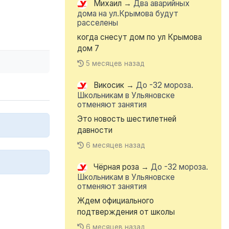
Михаил
→
Два аварийных
дома на ул.Крымова будут
расселены
когда снесут дом по ул Крымова
дом 7
5 месяцев назад
Викосик
→
До -32 мороза.
Школьникам в Ульяновске
отменяют занятия
Это новость шестилетней
давности
6 месяцев назад
Чёрная роза
→
До -32 мороза.
Школьникам в Ульяновске
отменяют занятия
Ждем официального
подтверждения от школы
6 месяцев назад