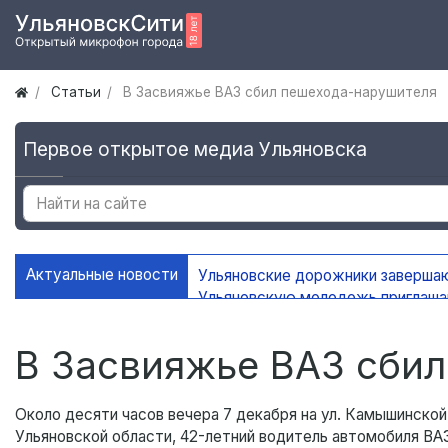
Статьи
В Засвияжье ВАЗ сбил пешехода-нарушителя
Первое открытое медиа Ульяновска
Актуальные новости
Ульяновские дорожники заверша
Ульяновскую молодежь приглаш
УлГУ получил федеральную подд
В Ульяновске сохранится жаркая
В Засвияжье ВАЗ сби
Около десяти часов вечера 7 декабря на ул. Камышинско
Ульяновской области, 42-летний водитель автомобиля ВА