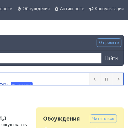
вости
Обсуждения
Активность
Консультации
О проекте
Найти
 ПФО»
16 часов назад
назад
Обсуждения
БДД
Читать все
оезжую часть