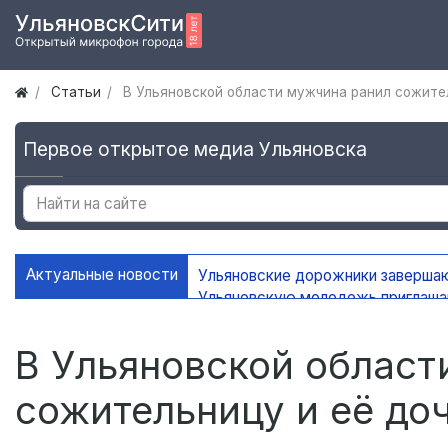
Статьи
В Ульяновской области мужчина ранил сожите
Первое открытое медиа Ульяновска
Актуальные новости
Ульяновские дорожники заверша
Ульяновскую молодежь приглаш
УлГУ получил федеральную подд
В Ульяновске сохранится жаркая
В Ульяновской област
сожительницу и её до