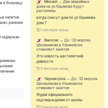
Михаил
→
Два аварийных
и в больницу
дома на ул.Крымова будут
расселены
ые напитки
когда снесут дом по ул Крымова
анес ранения
дом 7
5 месяцев назад
л задержан
Викосик
→
До -32 мороза.
Школьникам в Ульяновске
отменяют занятия
Это новость шестилетней
временно
давности
дыхания
6 месяцев назад
 лечение
Чёрная роза
→
До -32 мороза.
Школьникам в Ульяновске
отменяют занятия
Ждем официального
подтверждения от школы
6 месяцев назад