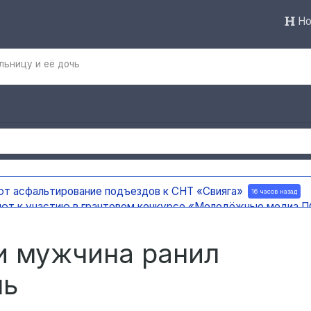
Но
льницу и её дочь
ют асфальтирование подъездов к СНТ «Свияга»
16 часов назад
ают к участию в грантовом конкурсе «Молодёжные медиа
ержку на создание отечественного ПЦР-анализатора
16 часов 
 погода
16 часов назад
и мужчина ранил
чь