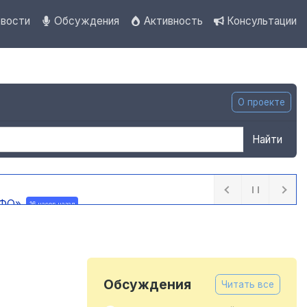
вости
Обсуждения
Активность
Консультации
О проекте
Найти
 ПФО»
16 часов назад
назад
Обсуждения
Читать все