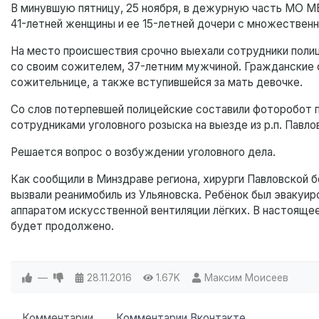
В минувшую пятницу, 25 ноября, в дежурную часть МО М
41-летней женщины и ее 15-летней дочери с множестве
На место происшествия срочно выехали сотрудники полиц
со своим сожителем, 37-летним мужчиной. Гражданские с
сожительнице, а также вступившейся за мать девочке.
Со слов потерпевшей полицейские составили фоторобот п
сотрудниками уголовного розыска на выезде из р.п. Павло
Решается вопрос о возбуждении уголовного дела.
Как сообщили в Минздраве региона, хирурги Павловской
вызвали реанимобиль из Ульяновска. Ребёнок был эвакуи
аппаратом искусственной вентиляции лёгких. В настояще
будет продолжено.
—
28.11.2016
1.67K
Максим Моисеев
Комментарии
Комментарии Вконтакте