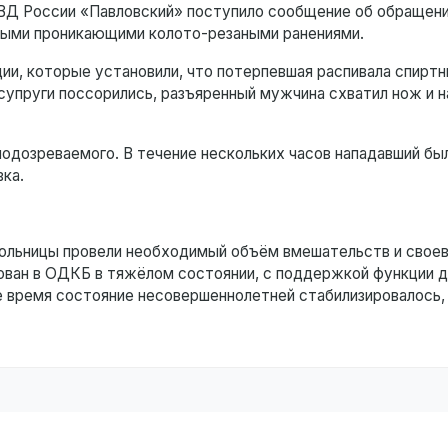
ВД России «Павловский» поступило сообщение об обращени
нными проникающими колото-резаными ранениями.
ии, которые установили, что потерпевшая распивала спиртн
упруги поссорились, разъяренный мужчина схватил нож и н
одозреваемого. В течение нескольких часов нападавший бы
вка.
 больницы провели необходимый объём вмешательств и свое
рован в ОДКБ в тяжёлом состоянии, с поддержкой функции 
е время состояние несовершеннолетней стабилизировалось,