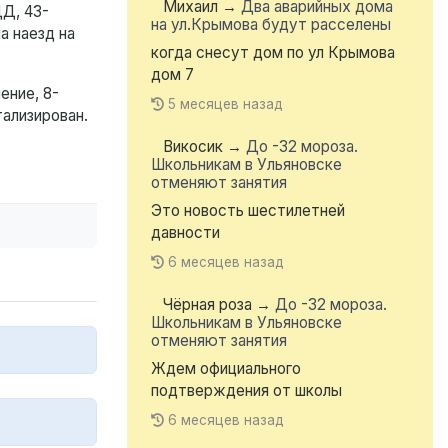
Михаил
→
Два аварийных дома
ДД, 43-
на ул.Крымова будут расселены
а наезд на
когда снесут дом по ул Крымова
дом 7
ение, 8-
5 месяцев назад
ализирован.
Викосик
→
До -32 мороза.
Школьникам в Ульяновске
отменяют занятия
Это новость шестилетней
давности
6 месяцев назад
Чёрная роза
→
До -32 мороза.
Школьникам в Ульяновске
отменяют занятия
Ждем официального
подтверждения от школы
6 месяцев назад