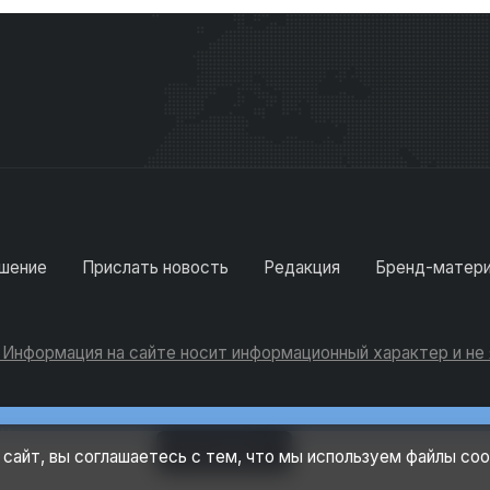
шение
Прислать новость
Редакция
Бренд-матер
. Информация на сайте носит информационный характер и н
Консультации
Добавить
 сайт, вы соглашаетесь с тем, что мы используем файлы coo