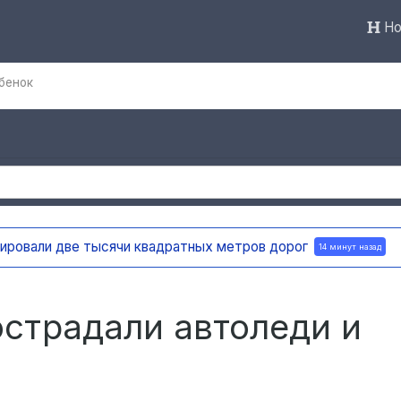
Но
бенок
тировали две тысячи квадратных метров дорог
14 минут назад
острадали автоледи и