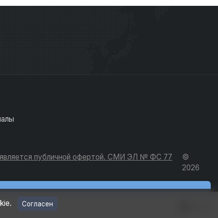
иалы
е является публичной офертой. СМИ ЭЛ № ФС 77
©
2026
kie.
Согласен
Вход