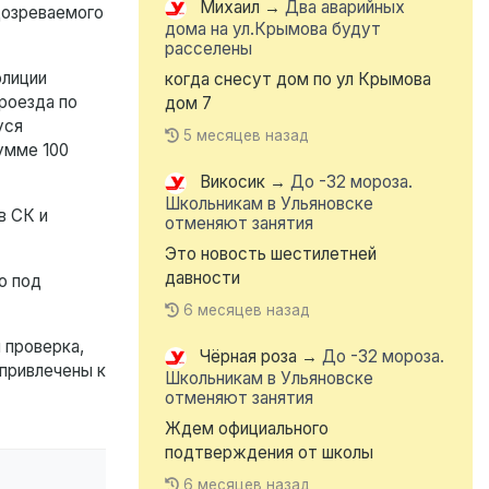
Михаил
→
Два аварийных
дозреваемого
дома на ул.Крымова будут
расселены
олиции
когда снесут дом по ул Крымова
роезда по
дом 7
уся
5 месяцев назад
умме 100
Викосик
→
До -32 мороза.
Школьникам в Ульяновске
в СК и
отменяют занятия
Это новость шестилетней
давности
о под
6 месяцев назад
 проверка,
Чёрная роза
→
До -32 мороза.
 привлечены к
Школьникам в Ульяновске
отменяют занятия
Ждем официального
подтверждения от школы
6 месяцев назад