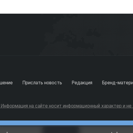
шение
Прислать новость
Редакция
Бренд-матер
. Информация на сайте носит информационный характер и н
Консультации
Добавить