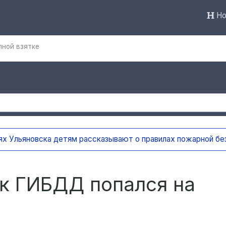
Но
пной взятке
а детям рассказывают о правилах пожарной безопасности
10
к ГИБДД попался на