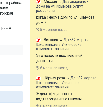
Михаил
→
Два аварийных
кого района.
дома на ул.Крымова будут
ранее
расселены
угрожая
когда снесут дом по ул Крымова
дом 7
прос о
5 месяцев назад
Викосик
→
До -32 мороза.
Школьникам в Ульяновске
отменяют занятия
Это новость шестилетней
давности
6 месяцев назад
Чёрная роза
→
До -32 мороза.
Школьникам в Ульяновске
отменяют занятия
Ждем официального
подтверждения от школы
6 месяцев назад