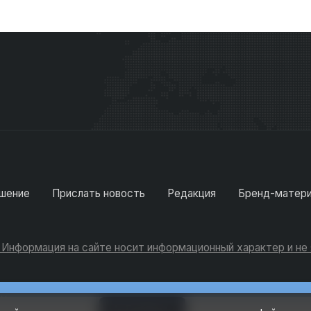
шение
Прислать новость
Редакция
Бренд-матер
. Информация на сайте носит информационный характер и н
Консультации
Добавить