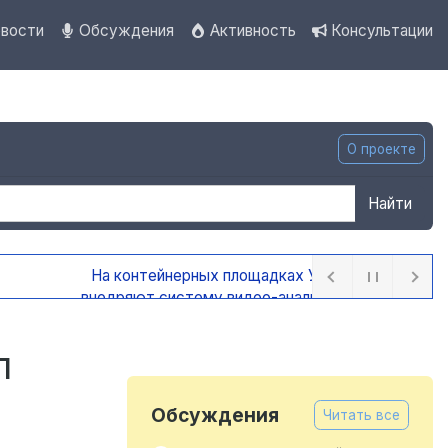
вости
Обсуждения
Активность
Консультации
О проекте
Найти
д
л
Обсуждения
Читать все