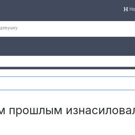
Но
 девушку
ах Ульяновска внедряют систему видео-аналитики
21 час наза
ым прошлым изнасилова