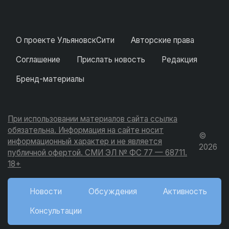
О проекте УльяновскСити
Авторские права
Соглашение
Прислать новость
Редакция
Бренд-материалы
При использовании материалов сайта ссылка
обязательна. Информация на сайте носит
©
информационный характер и не является
2026
публичной офертой. СМИ ЭЛ № ФС 77 — 68711.
18+
Новости
Обсуждения
Активность
Консультации