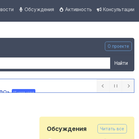
вости
Обсуждения
Активность
Консультации
О проекте
Найти
 ПФО»
17 часов назад
назад
Обсуждения
Читать все