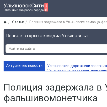
Статьи
Полиция задержала в Ульяновске самарца-фа
Первое открытое медиа Ульяновска
Актуальные новости
Ульяновские дорожники заверша
Ульяновскую молодежь приглаш
УлГУ получил федеральную подд
В Ульяновске сохранится жаркая
Полиция задержала в 
фальшивомонетчика