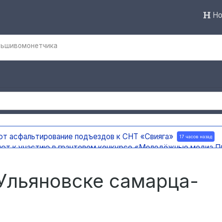
Но
льшивомонетчика
ют асфальтирование подъездов к СНТ «Свияга»
17 часов назад
ают к участию в грантовом конкурсе «Молодёжные медиа
ержку на создание отечественного ПЦР-анализатора
17 часов 
 погода
17 часов назад
Ульяновске самарца-