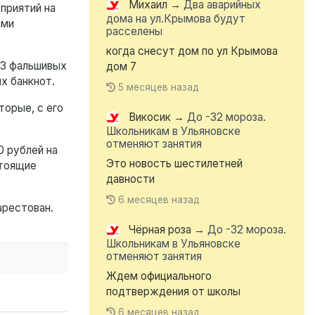
Михаил
→
Два аварийных
приятий на
дома на ул.Крымова будут
ами
расселены
когда снесут дом по ул Крымова
 3 фальшивых
дом 7
х банкнот.
5 месяцев назад
торые, с его
Викосик
→
До -32 мороза.
Школьникам в Ульяновске
отменяют занятия
0 рублей на
Это новость шестилетней
стоящие
давности
6 месяцев назад
арестован.
Чёрная роза
→
До -32 мороза.
Школьникам в Ульяновске
отменяют занятия
Ждем официального
подтверждения от школы
6 месяцев назад