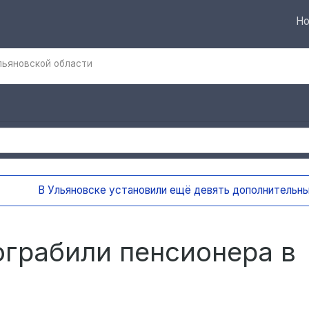
Но
Ульяновской области
вять дополнительных бункеров для крупногабаритного мусо
ограбили пенсионера в