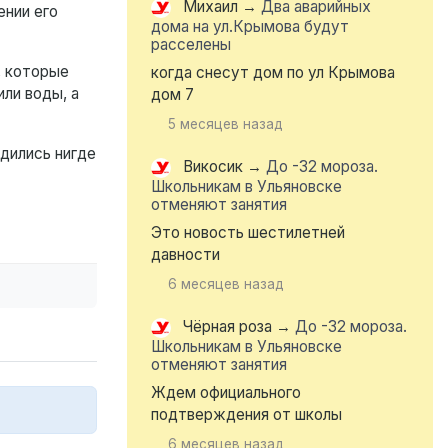
Михаил
→
Два аварийных
ении его
дома на ул.Крымова будут
расселены
, которые
когда снесут дом по ул Крымова
или воды, а
дом 7
5 месяцев назад
дились нигде
Викосик
→
До -32 мороза.
Школьникам в Ульяновске
отменяют занятия
Это новость шестилетней
давности
6 месяцев назад
Чёрная роза
→
До -32 мороза.
Школьникам в Ульяновске
отменяют занятия
Ждем официального
подтверждения от школы
6 месяцев назад