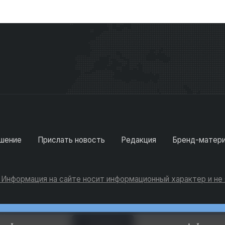
шение
Прислать новость
Редакция
Бренд-матер
. Информация на сайте носит информационный характер и н
Консультации
Добавить