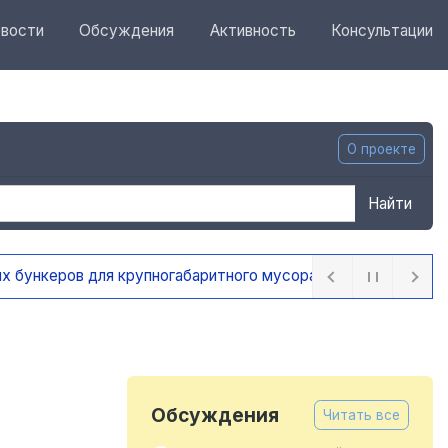
вости
Обсуждения
Активность
Консультации
О проекте
Найти
ра
16 часов назад
Обсуждения
Читать все