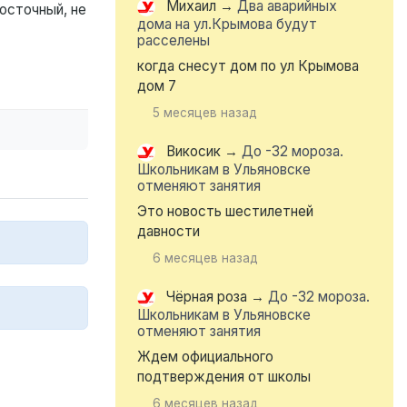
Михаил
→
Два аварийных
осточный, не
дома на ул.Крымова будут
расселены
когда снесут дом по ул Крымова
дом 7
5 месяцев назад
Викосик
→
До -32 мороза.
Школьникам в Ульяновске
отменяют занятия
Это новость шестилетней
давности
6 месяцев назад
Чёрная роза
→
До -32 мороза.
Школьникам в Ульяновске
отменяют занятия
Ждем официального
подтверждения от школы
6 месяцев назад