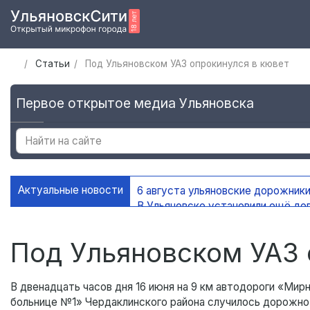
Статьи
Под Ульяновском УАЗ опрокинулся в кювет
Первое открытое медиа Ульяновска
Актуальные новости
6 августа ульяновские дорожники
В Ульяновске установили ещё де
На контейнерных площадках Уль
В Ульяновске благоустроено 45 
Под Ульяновском УАЗ 
В двенадцать часов дня 16 июня на 9 км автодороги «Ми
больнице №1» Чердаклинского района случилось дорожн