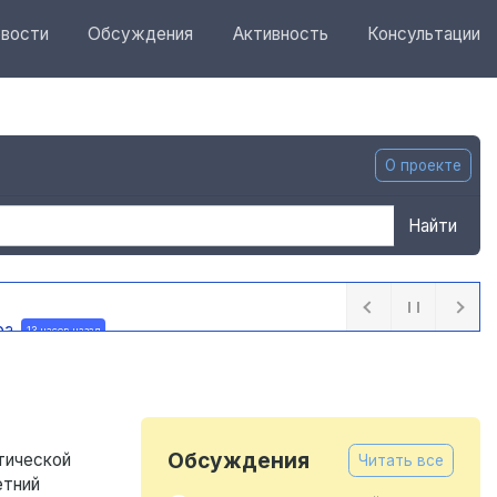
вости
Обсуждения
Активность
Консультации
О проекте
Найти
ра
13 часов назад
Обсуждения
тической
Читать все
етний