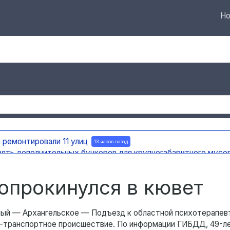
Но
 ремонтировали 11 улиц
13 часов назад
вять дополнительных бункеров для крупногабаритного мусо
яновска внедряют систему видео-аналитики
13 часов назад
мест раскопок
13 часов назад
опрокинулся в кювет
рный — Архангельское — Подъезд к областной психотерапев
о-транспортное происшествие. По информации ГИБДД, 49-л