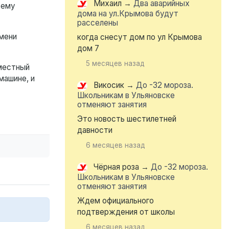
Михаил
→
Два аварийных
 ему
дома на ул.Крымова будут
расселены
емени
когда снесут дом по ул Крымова
дом 7
5 месяцев назад
местный
машине, и
Викосик
→
До -32 мороза.
Школьникам в Ульяновске
отменяют занятия
Это новость шестилетней
давности
6 месяцев назад
Чёрная роза
→
До -32 мороза.
Школьникам в Ульяновске
отменяют занятия
Ждем официального
подтверждения от школы
6 месяцев назад