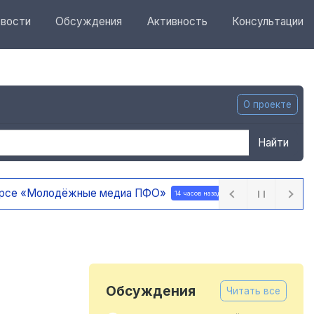
вости
Обсуждения
Активность
Консультации
О проекте
Найти
 ПФО»
14 часов назад
Обсуждения
Читать все