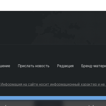
шение
Прислать новость
Редакция
Бренд-матер
. Информация на сайте носит информационный характер и н
Консультации
Добавить