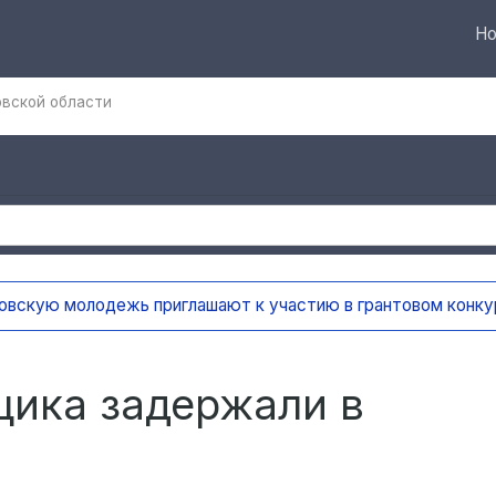
Но
овской области
ают к участию в грантовом конкурсе «Молодёжные медиа
щика задержали в