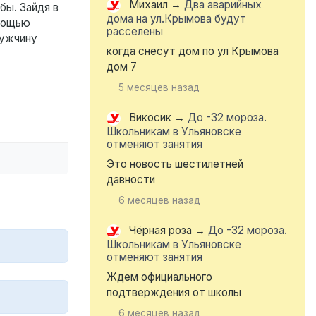
Михаил
→
Два аварийных
бы. Зайдя в
дома на ул.Крымова будут
омощью
расселены
Мужчину
когда снесут дом по ул Крымова
дом 7
5 месяцев назад
Викосик
→
До -32 мороза.
Школьникам в Ульяновске
отменяют занятия
Это новость шестилетней
давности
6 месяцев назад
Чёрная роза
→
До -32 мороза.
Школьникам в Ульяновске
отменяют занятия
Ждем официального
подтверждения от школы
6 месяцев назад