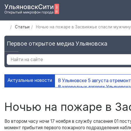
Статьи
Ночью на пожаре в Засвияжье спасли мужчин
Первое открытое медиа Ульяновска
Актуальные новости
В Ульяновске 5 августа отремон
В загородных лагерях Ульяновск
В Ульяновске открыли мемориаль
В Ульяновске ограничат движени
Ночью на пожаре в З
Во втором часу ночи 17 ноября в службу спасения 01 пост
момент прибытия первого пожарного подразделения набл