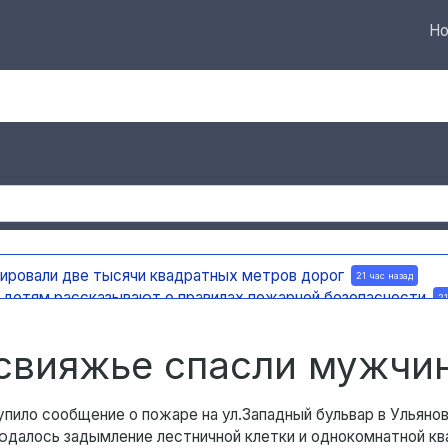
Но
у
тировали две тысячи квадратных метров дорог
21 час назад
а детям рассказывают о правилах пожарной безопасности
21
ную доску в честь поэта и декабриста Рылеева
21 час назад
е по улице Ефремова
21 час назад
асвияжье спасли мужчи
упило сообщение о пожаре на ул.Западный бульвар в Ульянов
юдалось задымление лестничной клетки и однокомнатной кв