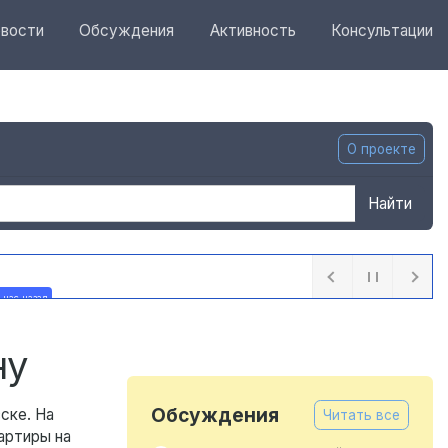
вости
Обсуждения
Активность
Консультации
О проекте
Найти
 час назад
ну
Обсуждения
ске. На
Читать все
артиры на