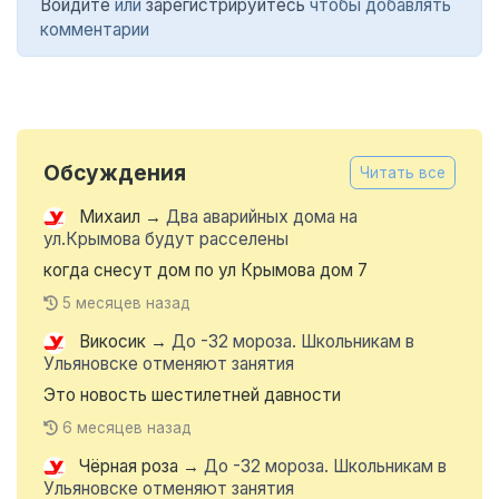
Войдите
или
зарегистрируйтесь
чтобы добавлять
комментарии
Обсуждения
Читать все
Михаил
→
Два аварийных дома на
ул.Крымова будут расселены
когда снесут дом по ул Крымова дом 7
5 месяцев назад
Викосик
→
До -32 мороза. Школьникам в
Ульяновске отменяют занятия
Это новость шестилетней давности
6 месяцев назад
Чёрная роза
→
До -32 мороза. Школьникам в
Ульяновске отменяют занятия