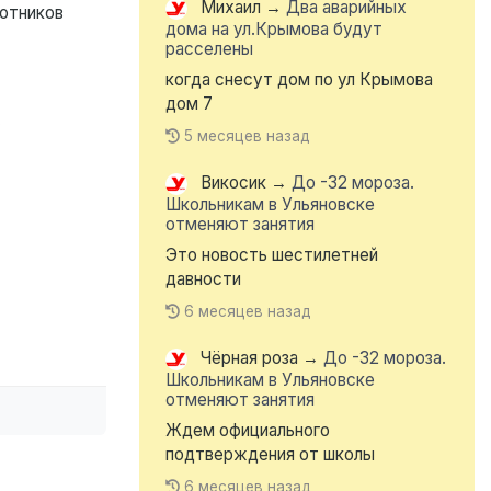
Михаил
→
Два аварийных
ботников
дома на ул.Крымова будут
расселены
когда снесут дом по ул Крымова
дом 7
.
5 месяцев назад
Викосик
→
До -32 мороза.
Школьникам в Ульяновске
отменяют занятия
Это новость шестилетней
давности
6 месяцев назад
Чёрная роза
→
До -32 мороза.
Школьникам в Ульяновске
отменяют занятия
Ждем официального
подтверждения от школы
6 месяцев назад