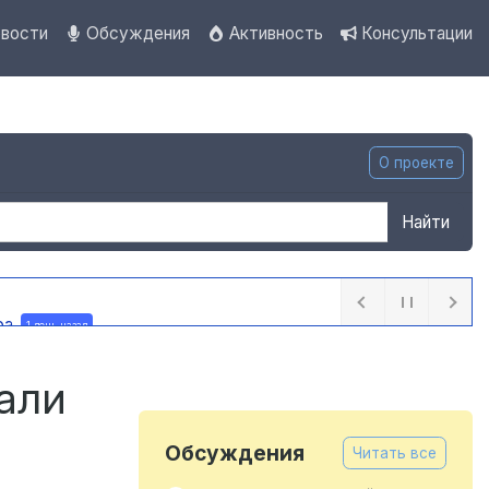
вости
Обсуждения
Активность
Консультации
О проекте
Найти
ра
1 день назад
али
Обсуждения
Читать все