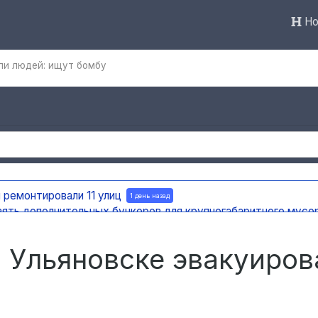
Но
ли людей: ищут бомбу
 ремонтировали 11 улиц
1 день назад
вять дополнительных бункеров для крупногабаритного мусо
яновска внедряют систему видео-аналитики
1 день назад
мест раскопок
1 день назад
в Ульяновске эвакуиров