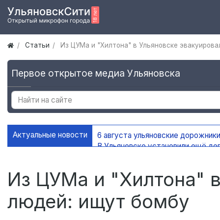
Статьи
Из ЦУМа и "Хилтона" в Ульяновске эвакуирова
Первое открытое медиа Ульяновска
Актуальные новости
6 августа ульяновские дорожники
В Ульяновске установили ещё де
На контейнерных площадках Уль
В Ульяновске благоустроено 45 
Из ЦУМа и "Хилтона" 
людей: ищут бомбу