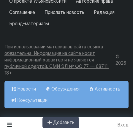
О проекте УльяновскСити
Авторские права
Соглашение
Прислать новость
Редакция
Бренд-материалы
При использовании материалов сайта ссылка
обязательна. Информация на сайте носит
©
информационный характер и не является
2026
публичной офертой. СМИ ЭЛ № ФС 77 — 68711.
18+
Новости
Обсуждения
Активность
Консультации
Добавить
Вход