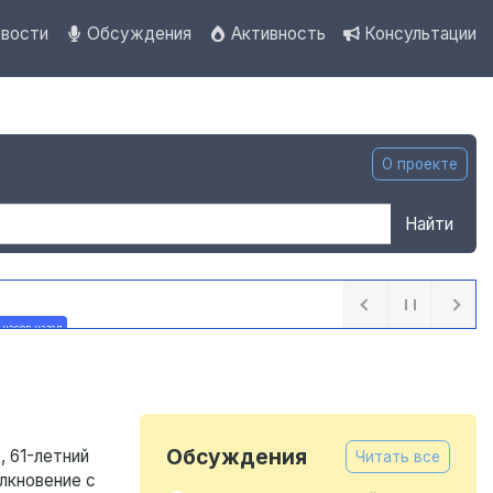
вости
Обсуждения
Активность
Консультации
О проекте
Найти
 часов назад
Обсуждения
, 61-летний
Читать все
лкновение с