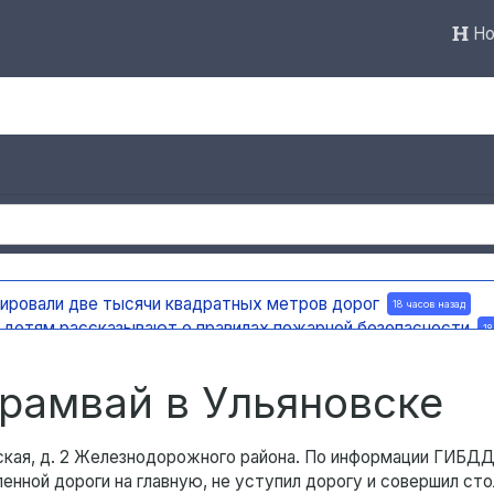
Но
тировали две тысячи квадратных метров дорог
18 часов назад
а детям рассказывают о правилах пожарной безопасности
18
ную доску в честь поэта и декабриста Рылеева
18 часов назад
е по улице Ефремова
18 часов назад
трамвай в Ульяновске
ская, д. 2 Железнодорожного района. По информации ГИБДД
енной дороги на главную, не уступил дорогу и совершил сто