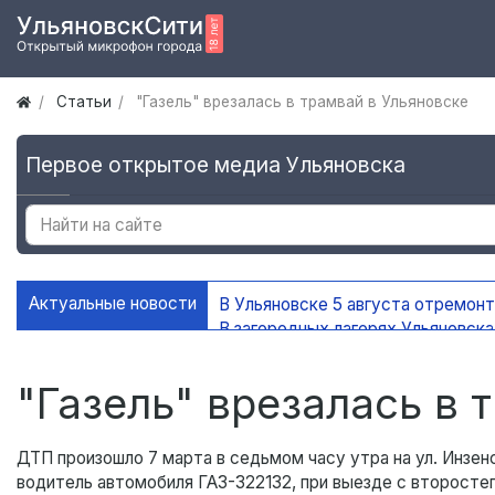
Статьи
"Газель" врезалась в трамвай в Ульяновске
Первое открытое медиа Ульяновска
Актуальные новости
В Ульяновске 5 августа отремон
В загородных лагерях Ульяновск
В Ульяновске открыли мемориаль
В Ульяновске ограничат движени
"Газель" врезалась в 
ДТП произошло 7 марта в седьмом часу утра на ул. Инзен
водитель автомобиля ГАЗ-322132, при выезде с второстеп