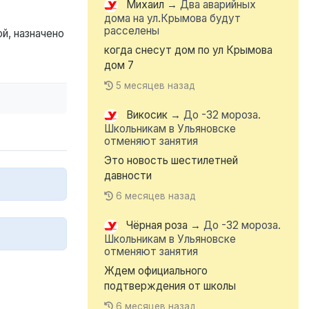
Михаил
→
Два аварийных
дома на ул.Крымова будут
расселены
й, назначено
когда снесут дом по ул Крымова
дом 7
5 месяцев назад
Викосик
→
До -32 мороза.
Школьникам в Ульяновске
отменяют занятия
Это новость шестилетней
давности
6 месяцев назад
Чёрная роза
→
До -32 мороза.
Школьникам в Ульяновске
отменяют занятия
Ждем официального
подтверждения от школы
6 месяцев назад