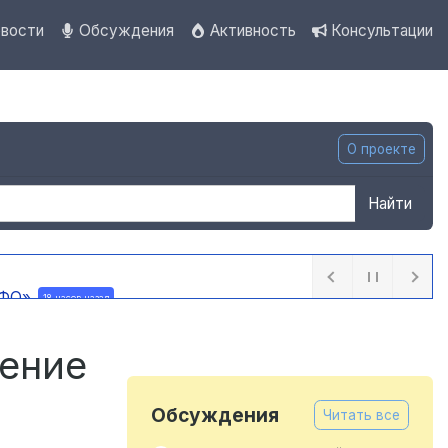
вости
Обсуждения
Активность
Консультации
О проекте
Найти
 ПФО»
18 часов назад
назад
дение
Обсуждения
Читать все