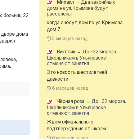
Михаил
→
Два аварийных
дома на ул.Крымова будут
расселены
х больниц 22
когда снесут дом по ул Крымова
дом 7
о дворе дома
5 месяцев назад
ударил
Викосик
→
До -32 мороза.
Школьникам в Ульяновске
ловека,
отменяют занятия
жима.
Это новость шестилетней
давности
6 месяцев назад
Чёрная роза
→
До -32 мороза.
Школьникам в Ульяновске
отменяют занятия
Ждем официального
подтверждения от школы
6 месяцев назад