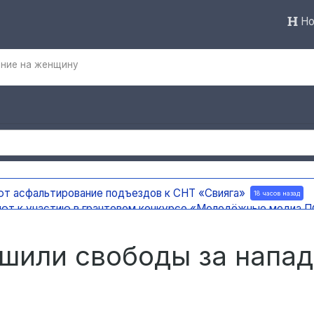
Но
ение на женщину
ют асфальтирование подъездов к СНТ «Свияга»
18 часов назад
ают к участию в грантовом конкурсе «Молодёжные медиа
ержку на создание отечественного ПЦР-анализатора
19 часов 
 погода
19 часов назад
шили свободы за напа