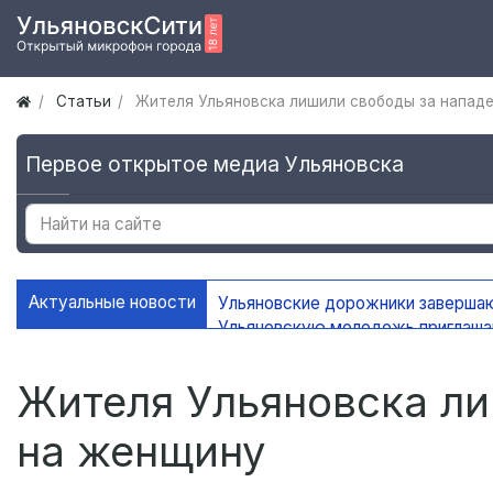
Статьи
Жителя Ульяновска лишили свободы за напад
Первое открытое медиа Ульяновска
Актуальные новости
Ульяновские дорожники заверша
Ульяновскую молодежь приглаш
УлГУ получил федеральную подд
В Ульяновске сохранится жаркая
Жителя Ульяновска ли
на женщину