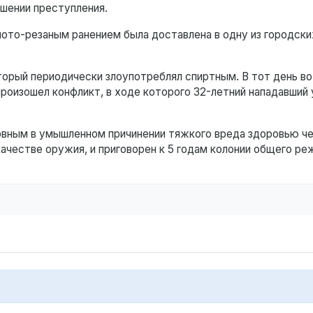
ршении преступления.
лото-резаным ранением была доставлена в одну из городски
торый периодически злоупотреблял спиртным. В тот день в
роизошел конфликт, в ходе которого 32-летний нападавший 
овным в умышленном причинении тяжкого вреда здоровью че
ачестве оружия, и приговорен к 5 годам колонии общего ре